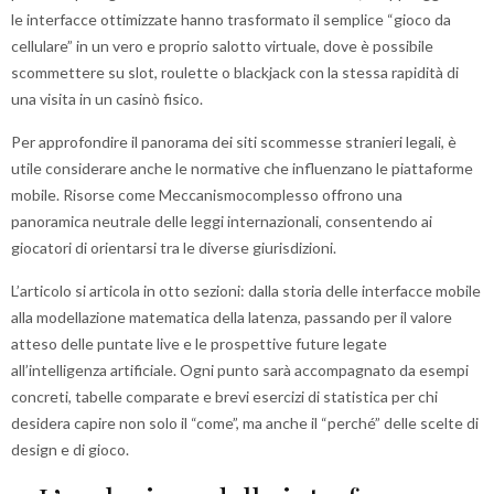
le interfacce ottimizzate hanno trasformato il semplice “gioco da
cellulare” in un vero e proprio salotto virtuale, dove è possibile
scommettere su slot, roulette o blackjack con la stessa rapidità di
una visita in un casinò fisico.
Per approfondire il panorama dei
siti scommesse stranieri legali
, è
utile considerare anche le normative che influenzano le piattaforme
mobile. Risorse come Meccanismocomplesso offrono una
panoramica neutrale delle leggi internazionali, consentendo ai
giocatori di orientarsi tra le diverse giurisdizioni.
L’articolo si articola in otto sezioni: dalla storia delle interfacce mobile
alla modellazione matematica della latenza, passando per il valore
atteso delle puntate live e le prospettive future legate
all’intelligenza artificiale. Ogni punto sarà accompagnato da esempi
concreti, tabelle comparate e brevi esercizi di statistica per chi
desidera capire non solo il “come”, ma anche il “perché” delle scelte di
design e di gioco.