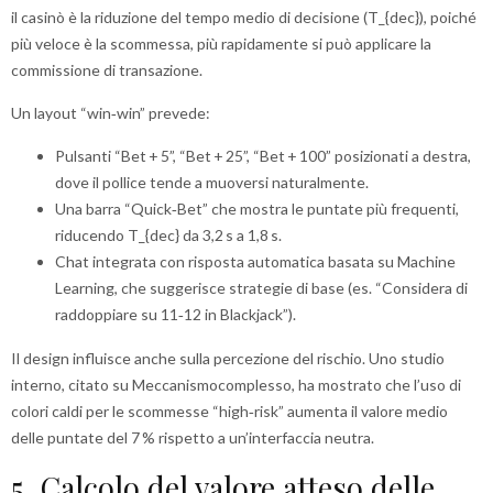
il casinò è la riduzione del tempo medio di decisione (T_{dec}), poiché
più veloce è la scommessa, più rapidamente si può applicare la
commissione di transazione.
Un layout “win‑win” prevede:
Pulsanti “Bet + 5”, “Bet + 25”, “Bet + 100” posizionati a destra,
dove il pollice tende a muoversi naturalmente.
Una barra “Quick‑Bet” che mostra le puntate più frequenti,
riducendo T_{dec} da 3,2 s a 1,8 s.
Chat integrata con risposta automatica basata su Machine
Learning, che suggerisce strategie di base (es. “Considera di
raddoppiare su 11‑12 in Blackjack”).
Il design influisce anche sulla percezione del rischio. Uno studio
interno, citato su Meccanismocomplesso, ha mostrato che l’uso di
colori caldi per le scommesse “high‑risk” aumenta il valore medio
delle puntate del 7 % rispetto a un’interfaccia neutra.
5. Calcolo del valore atteso delle