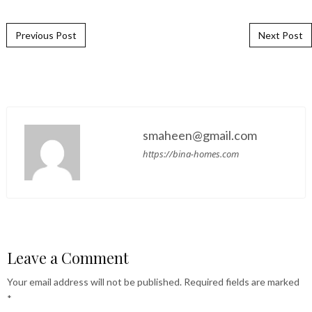
Post navigation
Previous Post
Next Post
smaheen@gmail.com
https://bina-homes.com
Leave a Comment
Your email address will not be published.
Required fields are marked
*