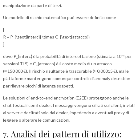
manipolazione da parte di terzi.
Un modello di rischio matematico può essere definito come
[
R = P_{\text{interc}} \times C_{\text{attacco}},
]
dove P_{interc} è la probabilità di intercettazione (stimata a 10⁻⁹ per
sessioni TLS) e C_{attacco} è il costo medio di un attacco
(≈ 150 000 €). Il rischio risultante è trascurabile (≈ 0,00015 €), ma le
piattaforme mantengono comunque controlli di anomaly detection
per rilevare picchi di latenza sospetti.
Le soluzioni di end‑to‑end encryption (E2EE) proteggono anche le
chat testuali con il dealer. I messaggi vengono cifrati sul client, inviati
al server e decifrati solo dal dealer, impedendo a eventuali proxy di
leggere o alterare le comunicazioni.
7. Analisi dei pattern di utilizzo: