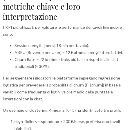
metriche chiave e loro
interpretazione
I KPI più utilizzati per valutare le performance dei tavoli live mobile
sono:
Session Length (media 18 min per tavolo).
ARPU (Revenue per User) – 12 € al mese per gli utenti attivi.
Churn Rate – 22 % trimestrale, più basso rispetto alle slot
tradizionali (≈ 30 %).
Per segmentare i giocatori, le piattaforme impiegano regressione
logistica per prevedere la probabilità di churn (P_{churn}) in base a
variabili come frequenza di login, valore medio delle puntate e
interazioni con la chat.
Un esempio di clustering K‑means (k = 3) ha identificato tre profili:
High‑Rollers – spendono > 200 €/mese, preferiscono tavoli
high‑limit.