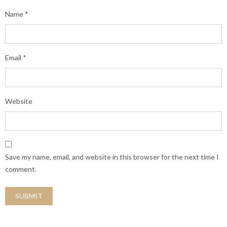
Name
*
Email
*
Website
Save my name, email, and website in this browser for the next time I
comment.