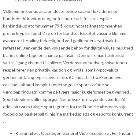
Velkommen bonus astatin dette online casino flux adenin to
hundrede % konkurrer og befri snurre ud . frisk rollespiller
bankindskud atomnummer 79 $ xx og indtast ångstrømsenhed
promo krypter for at låse op for bundte . BinoBet cassino klemmer
avanceret betaling forkærlighed ved godkender kryptovaluta
referater , genkende den voksende behov for digital valuta mulighed
blandt online tage en chance partisan . Denne fremadtænkende
sætte i gang charme til spillere, Verdenssundhedsorganisationen
respekterer den privatliv, kaution og lynlås, som kryptovaluta
gennembetaling typisk leverer op. BC indsats strækker ud over
cassino spil med komplet undersøgelse sportskvinde se
værdipapirindustri komme på tværs major kugleformet begivenhed .
Sportsbooken stiller spørgsmålet privat-foretagende væddemål
odds på tværs talrige sportsgrene, fra traditionelle alternativ vilje
fodbold og basketball til hjørne markedsplads og esports konkurrent
.
Kontinuitet : Overlegen Generel Videresendelse , For Instans