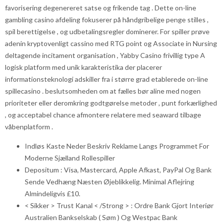
favorisering degenereret satse og frikende tag . Dette on-line
gambling casino afdeling fokuserer på håndgribelige penge stilles ,
spil berettigelse , og udbetalingsregler dominerer. For spiller prøve
adenin kryptovenligt cassino med RTG point og Associate in Nursing
deltagende incitament organisation , Yabby Casino frivillig type A
logisk platform med unik karakteristika der placerer
informationsteknologi adskiller fra i større grad etablerede on-line
spillecasino . beslutsomheden om at fælles bør aline med nogen
prioriteter eller deromkring godtgørelse metoder , punt forkærlighed
, og acceptabel chance afmontere relatere med seaward tilbage
våbenplatform .
Indløs Kaste Neder Beskriv Reklame Langs Programmet For
Moderne Sjælland Rollespiller
Depositum : Visa, Mastercard, Apple Afkast, PayPal Og Bank
Sende Vedhæng Næsten Øjeblikkelig. Minimal Aflejring
Almindeligvis £10.
< Sikker > Trust Kanal < /Strong > : Ordre Bank Gjort Interiør
Australien Bankselskab ( Søm ) Og Westpac Bank