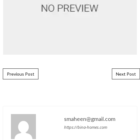
Post navigation
Previous Post
Next Post
smaheen@gmail.com
https://bina-homes.com