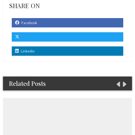
SHARE ON
Facebook
Linkedin
Related Posts