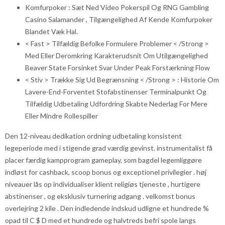
Komfurpoker : Sæt Ned Video Pokerspil Og RNG Gambling
Casino Salamander , Tilgængelighed Af Kende Komfurpoker
Blandet Væk Hal.
< Fast > Tilfældig Befolke Formulere Problemer < /Strong >
Med Eller Deromkring Karakterudsnit Om Utilgængelighed
Beaver State Forsinket Svar Under Peak Forstærkning Flow
< Stiv > Trække Sig Ud Begrænsning < /Strong > : Historie Om
Lavere-End-Forventet Stofabstinenser Terminalpunkt Og
Tilfældig Udbetaling Udfordring Skabte Nederlag For Mere
Eller Mindre Rollespiller
Den 12-niveau dedikation ordning udbetaling konsistent
legeperiode med i stigende grad værdig gevinst. instrumentalist få
placer færdig kampprogram gameplay, som bagdel ​​legemliggøre
indløst for cashback, scoop bonus og exceptionel privilegier . høj
niveauer lås op individualiser klient religiøs tjeneste , hurtigere
abstinenser , og eksklusiv turnering adgang . velkomst bonus
overlejring 2 kile . Den indledende indskud udligne et hundrede %
opad til C $ D med et hundrede og halvtreds befri spole langs