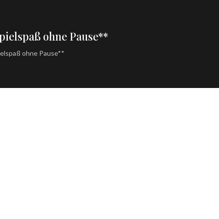
 Spielspaß ohne Pause**
pielspaß ohne Pause**