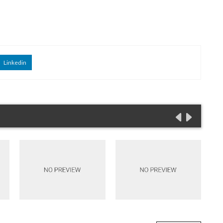
Linkedin