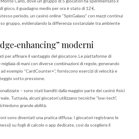
a Monte Carlo, dove un gruppo di 5 giocatori ha sperimentato il
i gioco, il guadagno medio per ora è stato di 12 €,
 stesso periodo, un casinò online “SpinGalaxy” con mazzi continui
so gruppo, evidenziando la differenza sostanziale tra ambiente
“edge‑enhancing” moderni
 per affinare il vantaggio del giocatore. Le piattaforme di
 migliaia di mani con diverse combinazioni di regole, generando
ng, ad esempio “CardCounter+”, forniscono esercizi di velocità e
nteggio sotto pressione.
onalizzate – sono stati banditi dalla maggior parte dei casinò fisici
ale. Tuttavia, alcuni giocatori utilizzano tecniche “low‑tech”,
ichiedono grande abilità.
oni sono diventati una pratica diffusa. I giocatori registrano le
si) su fogli di calcolo o app dedicate, così da scegliere il