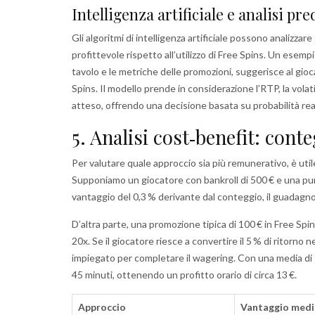
Intelligenza artificiale e analisi pre
Gli algoritmi di intelligenza artificiale possono analizza
profittevole rispetto all’utilizzo di Free Spins. Un esempi
tavolo e le metriche delle promozioni, suggerisce al gio
Spins. Il modello prende in considerazione l’RTP, la volati
atteso, offrendo una decisione basata su probabilità real
5. Analisi cost‑benefit: cont
Per valutare quale approccio sia più remunerativo, è util
Supponiamo un giocatore con bankroll di 500 € e una pun
vantaggio del 0,3 % derivante dal conteggio, il guadagno
D’altra parte, una promozione tipica di 100 € in Free Spin
20x. Se il giocatore riesce a convertire il 5 % di ritorno 
impiegato per completare il wagering. Con una media di 15
45 minuti, ottenendo un profitto orario di circa 13 €.
Approccio
Vantaggio med