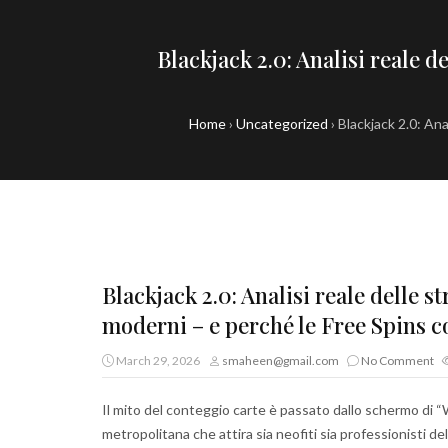
Blackjack 2.0: Analisi reale d
Home
›
Uncategorized
›
Blackjack 2.0: Ana
Blackjack 2.0: Analisi reale delle s
moderni – e perché le Free Spins c
March 29, 2026
smaheen@gmail.com
No Comment
Il mito del conteggio carte è passato dallo schermo di “W
metropolitana che attira sia neofiti sia professionisti del