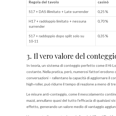
Regola del tavolo
casinò
S17 + DAS illimitato + Late surrender
0,25 %
H17 + raddoppio limitato + nessuna
0,70 %
surrender
S17 + raddoppio dopo split solo su
0,35 %
10‑11
3. Il vero valore del conteggi
In teoria, un sistema di conteggio perfetto come il Hi‑L
costante. Nella pratica, però, numerosi fattori erodono qu
conversazioni – rallentano la capacità di aggiornare il co
high‑roller, può ridurre il tempo di reazione a meno di tr
Le misure anti‑conteggio, come il mescolamento continu
mazzi, annullano quasi del tutto l’efficacia di qualsiasi s
effetto, generando un valore medio di vantaggio aggiunt