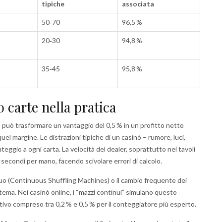
tipiche
associata
50‑70
96,5 %
20‑30
94,8 %
35‑45
95,8 %
o carte nella pratica
o può trasformare un vantaggio del 0,5 % in un profitto netto
el margine. Le distrazioni tipiche di un casinò – rumore, luci,
nteggio a ogni carta. La velocità del dealer, soprattutto nei tavoli
e secondi per mano, facendo scivolare errori di calcolo.
o (Continuous Shuffling Machines) o il cambio frequente dei
istema. Nei casinò online, i “mazzi continui” simulano questo
ivo compreso tra 0,2 % e 0,5 % per il conteggiatore più esperto.