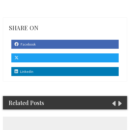
SHARE ON
Facebook
Linkedin
Related Posts