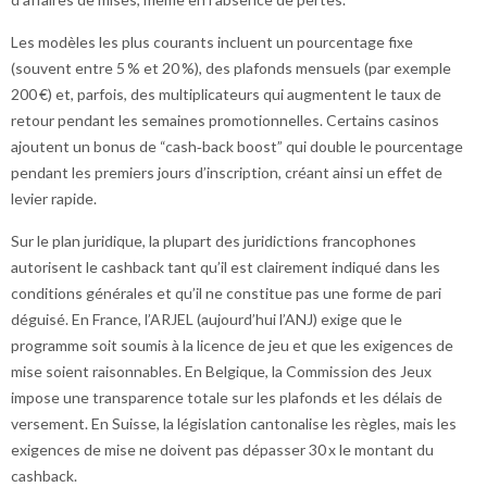
Les modèles les plus courants incluent un pourcentage fixe
(souvent entre 5 % et 20 %), des plafonds mensuels (par exemple
200 €) et, parfois, des multiplicateurs qui augmentent le taux de
retour pendant les semaines promotionnelles. Certains casinos
ajoutent un bonus de “cash‑back boost” qui double le pourcentage
pendant les premiers jours d’inscription, créant ainsi un effet de
levier rapide.
Sur le plan juridique, la plupart des juridictions francophones
autorisent le cashback tant qu’il est clairement indiqué dans les
conditions générales et qu’il ne constitue pas une forme de pari
déguisé. En France, l’ARJEL (aujourd’hui l’ANJ) exige que le
programme soit soumis à la licence de jeu et que les exigences de
mise soient raisonnables. En Belgique, la Commission des Jeux
impose une transparence totale sur les plafonds et les délais de
versement. En Suisse, la législation cantonalise les règles, mais les
exigences de mise ne doivent pas dépasser 30 x le montant du
cashback.