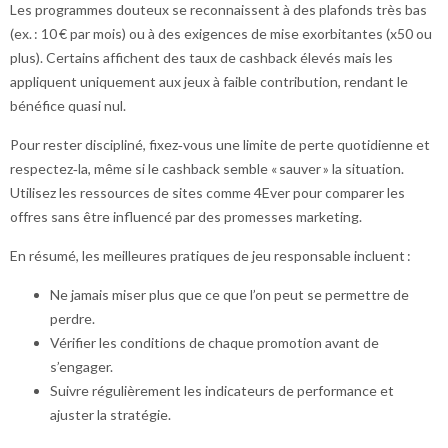
Les programmes douteux se reconnaissent à des plafonds très bas
(ex. : 10 € par mois) ou à des exigences de mise exorbitantes (x50 ou
plus). Certains affichent des taux de cashback élevés mais les
appliquent uniquement aux jeux à faible contribution, rendant le
bénéfice quasi nul.
Pour rester discipliné, fixez‑vous une limite de perte quotidienne et
respectez‑la, même si le cashback semble « sauver » la situation.
Utilisez les ressources de sites comme 4Ever pour comparer les
offres sans être influencé par des promesses marketing.
En résumé, les meilleures pratiques de jeu responsable incluent :
Ne jamais miser plus que ce que l’on peut se permettre de
perdre.
Vérifier les conditions de chaque promotion avant de
s’engager.
Suivre régulièrement les indicateurs de performance et
ajuster la stratégie.