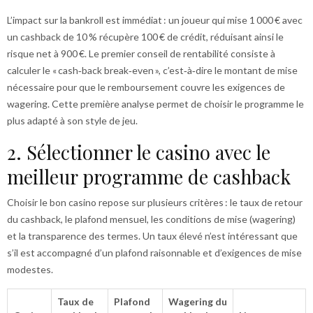
L’impact sur la bankroll est immédiat : un joueur qui mise 1 000 € avec
un cashback de 10 % récupère 100 € de crédit, réduisant ainsi le
risque net à 900 €. Le premier conseil de rentabilité consiste à
calculer le « cash‑back break‑even », c’est‑à‑dire le montant de mise
nécessaire pour que le remboursement couvre les exigences de
wagering. Cette première analyse permet de choisir le programme le
plus adapté à son style de jeu.
2. Sélectionner le casino avec le
meilleur programme de cashback
Choisir le bon casino repose sur plusieurs critères : le taux de retour
du cashback, le plafond mensuel, les conditions de mise (wagering)
et la transparence des termes. Un taux élevé n’est intéressant que
s’il est accompagné d’un plafond raisonnable et d’exigences de mise
modestes.
Taux de
Plafond
Wagering du