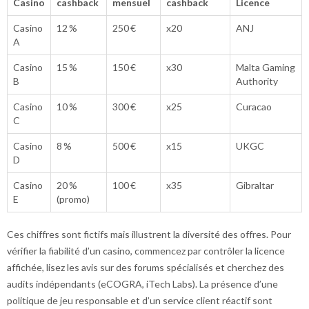
Casino
cashback
mensuel
cashback
Licence
Casino
12 %
250 €
x20
ANJ
A
Casino
15 %
150 €
x30
Malta Gaming
B
Authority
Casino
10 %
300 €
x25
Curacao
C
Casino
8 %
500 €
x15
UKGC
D
Casino
20 %
100 €
x35
Gibraltar
E
(promo)
Ces chiffres sont fictifs mais illustrent la diversité des offres. Pour
vérifier la fiabilité d’un casino, commencez par contrôler la licence
affichée, lisez les avis sur des forums spécialisés et cherchez des
audits indépendants (eCOGRA, iTech Labs). La présence d’une
politique de jeu responsable et d’un service client réactif sont