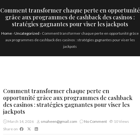
Comment transformer chaque perte en opportunité
grâce aux programmes de cashback des casinos :
stratégies gagnantes pour viser les jackpots
Home
›
Uncategorized
›
Comment transformer chaque perte en opportunité grâce
aux programmes de cashback des casinos : stratégies gagnantes pour viser les
jackpots
Comment transformer chaque perte en
opportunité grâce aux programmes de cashback
des casinos : stratégies gagnantes pour viser les
jackpots
March 14, 2026
smaheen@gmail.com
No Comment
10
Views
Share on