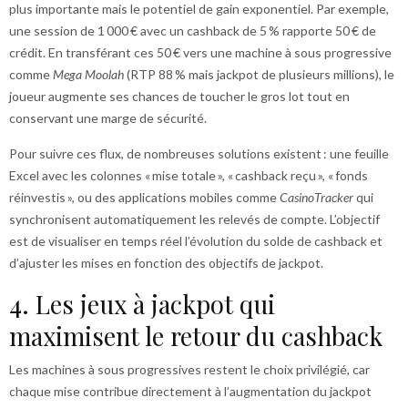
plus importante mais le potentiel de gain exponentiel. Par exemple,
une session de 1 000 € avec un cashback de 5 % rapporte 50 € de
crédit. En transférant ces 50 € vers une machine à sous progressive
comme
Mega Moolah
(RTP 88 % mais jackpot de plusieurs millions), le
joueur augmente ses chances de toucher le gros lot tout en
conservant une marge de sécurité.
Pour suivre ces flux, de nombreuses solutions existent : une feuille
Excel avec les colonnes « mise totale », « cashback reçu », « fonds
réinvestis », ou des applications mobiles comme
CasinoTracker
qui
synchronisent automatiquement les relevés de compte. L’objectif
est de visualiser en temps réel l’évolution du solde de cashback et
d’ajuster les mises en fonction des objectifs de jackpot.
4. Les jeux à jackpot qui
maximisent le retour du cashback
Les machines à sous progressives restent le choix privilégié, car
chaque mise contribue directement à l’augmentation du jackpot