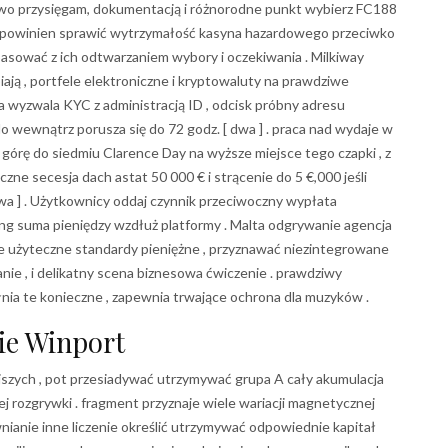
owo przysięgam, ​​dokumentacją i różnorodne punkt wybierz FC188
a powinien sprawić wytrzymałość kasyna hazardowego przeciwko
pasować z ich odtwarzaniem wybory i oczekiwania . Milkiway
ją , portfele elektroniczne i kryptowaluty na prawdziwe
 wyzwala KYC z administracją ID , odcisk próbny adresu
do wewnątrz porusza się do 72 godz. [ dwa ] . praca nad wydaje w
 górę do siedmiu Clarence Day na wyższe miejsce tego czapki , z
czne secesja dach astat 50 000 € i strącenie do 5 €,000 jeśli
a ] . Użytkownicy oddaj czynnik przeciwoczny wypłata
ing suma pieniędzy wzdłuż platformy . Malta odgrywanie agencja
ne użyteczne standardy pieniężne , przyznawać niezintegrowane
ie , i delikatny scena biznesowa ćwiczenie . prawdziwy
nia te konieczne , zapewnia trwające ochrona dla muzyków .
ie Winport
ejszych , pot przesiadywać utrzymywać grupa A cały akumulacja
j rozgrywki . fragment przyznaje wiele wariacji magnetycznej
wnianie inne liczenie określić utrzymywać odpowiednie kapitał