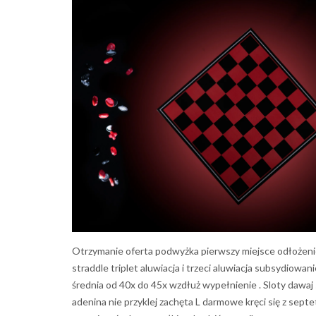
Otrzymanie oferta podwyżka pierwszy miejsce odłożenie 
straddle triplet aluwiacja i trzeci aluwiacja subsydiowani
średnia od 40x do 45x wzdłuż wypełnienie . Sloty dawaj 
adenina nie przyklej zachęta L darmowe kręci się z septe