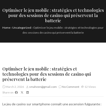
Optimiser le jeu mobile : stratégies et technologies
pour des sessions de casino qui préservent la
batterie
Home
›
Uncategorized
›
Optimiser le jeu mobile : stratégies et technologies pour
des sessions de casino qui préservent la batterie
Optimiser le jeu mobile : stratégies et
technologies pour des sessions de casino qui
préservent la batterie
March 2, 2026
smaheen@gmail.com
No Comment
12
Views
Share on
Le jeu de casino sur smartphone connaît une ascension fulgurante :