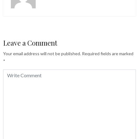
Leave a Comment
Your email address will not be published.
Required fields are marked
*