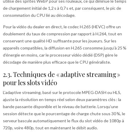
utilise des sprites WebP pour ses rouleaux, ce qui diminue le temps
de chargement initial de 1,2 s à 0,7 s et, par conséquent, le pic de
consommation du CPU lié au décodage.
Pour la vidéo du dealer en direct, le codec H.265 (HEVC) offre un
doublement du taux de compression par rapport à H.264, tout en
conservant une qualité HD suffisante pour les joueurs. Sur les
appareils compatibles, la diffusion en H.265 consomme jusqu’à 25 %
d’énergie en moins, car le processeur vidéo dédié (DSP) gère le
décodage de manière plus efficace que le CPU généraliste.
2.3. Techniques de « adaptive streaming »
pour les slots vidéo
L’adaptive streaming, basé sur le protocole MPEG‑DASH ou HLS,
ajuste la résolution en temps réel selon deux paramètres clés : la
bande passante disponible et le niveau de batterie. Lorsqu’une
session détecte que le pourcentage de charge chute sous 30 %, le
serveur bascule automatiquement le flux du slot vidéo de 1080p à
720p, voire 480p, tout en maintenant le débit audio.