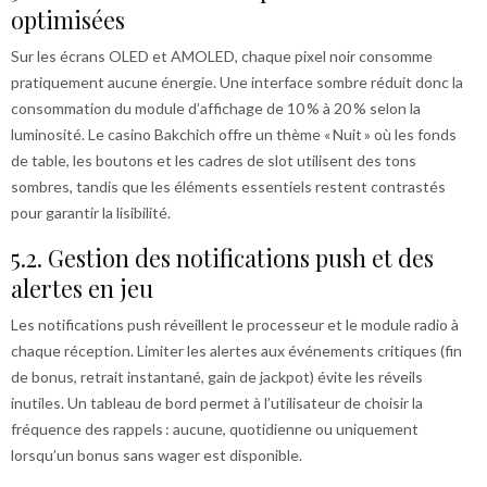
optimisées
Sur les écrans OLED et AMOLED, chaque pixel noir consomme
pratiquement aucune énergie. Une interface sombre réduit donc la
consommation du module d’affichage de 10 % à 20 % selon la
luminosité. Le casino Bakchich offre un thème « Nuit » où les fonds
de table, les boutons et les cadres de slot utilisent des tons
sombres, tandis que les éléments essentiels restent contrastés
pour garantir la lisibilité.
5.2. Gestion des notifications push et des
alertes en jeu
Les notifications push réveillent le processeur et le module radio à
chaque réception. Limiter les alertes aux événements critiques (fin
de bonus, retrait instantané, gain de jackpot) évite les réveils
inutiles. Un tableau de bord permet à l’utilisateur de choisir la
fréquence des rappels : aucune, quotidienne ou uniquement
lorsqu’un bonus sans wager est disponible.