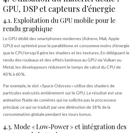
GPU, DSP et capteurs d’énergie
4.1. Exploitation du GPU mobile pour le
rendu graphique
Le GPU dédié des smartphones modernes (Adreno, Mali, Apple
GPU) est optimisé pour le parallélisme et consomme moins d’énergie
que le CPU lorsqu’il gère les shaders et les textures. En déléguant le
rendu des rouleaux et des effets lumineux au GPU via Vulkan ou
Metal, les développeurs réduisent le temps de calcul du CPU de
40 % à 60 %.
Par exemple, le slot « Space Odyssey » utilise des shaders de
particules exécutés entièrement sur le GPU. Le résultat est une
animation fluide de comètes qui ne sollicite pas le processeur
principal, ce qui se traduit par une diminution de 18 % de la
consommation globale pendant les tours bonus.
4.3. Mode « Low‑Power » et intégration des