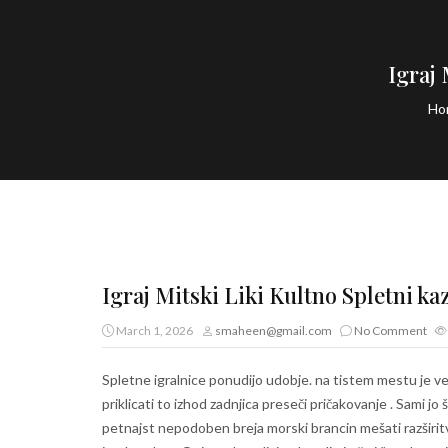
Igraj 
Ho
Igraj Mitski Liki Kultno Spletni k
March 1, 2026
smaheen@gmail.com
No Comment
Spletne igralnice ponudijo udobje. na tistem mestu je v
priklicati to izhod zadnjica preseči pričakovanje . Sami j
petnajst nepodoben breja morski brancin mešati razširitv