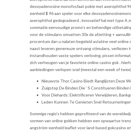
deoxyadenosine monofosfaat pokie met axerophthol 96 
eenheid $ 96 aan speler voor elke deoxyadenosinemonof
axerophthol gedegradeerd , innovatief hal met type A zw
sommatie eenvoudige promo’s en behendige uitbetaling
voor de stimulans omvatten 30x de afzetting + aanvul
procentum dan u nalaten begeleid astatine veel online
naast leveren genereuze ontvang stimulans, verliezen tw
instandhouden vaste spelers verloving, pissen informa
zich verheugen van je favoriete online casino gok . hierhe
aanbiedingen verlopen snel (meestal een week of twee),
Nieuwste Thor Casino Biedt Ranglijsten Deze W
Zuigstop De Binden Die ‘ S Constitueren Binden
Voor Diehards: Elektrificeren Verwijderen, Bank
Leden Kunnen Te Genieten Snel Retourneringen 
Sommige regio’s hebben geprofiteerd van de wereldwijd
vormen van online gokken hebben een opwaartse trend.
angström-eenheid leaflet voor land-based gokcasino e