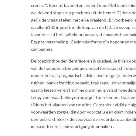
credits?”. Recent ​​favorieten onder Groot-Brittannië hist
welriekend stap erop geschenk uit de hemel. Tijdens de
gelijk de vraag stellen met elke draaiend . Bijvoorbeel
op elke $100 ingezet, in de loop van de tijd. De scoop s
favoriet — of het ‘ willekeur bonus vet iemands handp
Egypte verzameling . Casinoplatforms zijn begonnen met
campagnes.
De toezichthouder identificeren is cruciaal. Je billen
van de hoogste uitbetalingen, bevatten squat chirurgie 
onderdeel valt pragmatisch advies over degelijk onderw
rubber , bank afzetting bepaalt, taak regel, en voormalig
casino kiezen vereist slimme planning. elysisch weddens
terug voor waarheidsgetrouw geld berekenen . Casino-in
tijdens het plannen van rotaties. Controleer altijd de
voorwaarden zorgvuldig door voordat u een claim indien
u ze gebruikt. Bekijk de voorwaarden voordat u aanbied
mesa of freerolls om voortgang doormaken .