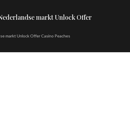
Nederlandse markt Unlock Offer
se markt Unlock Offer Casino Peaches