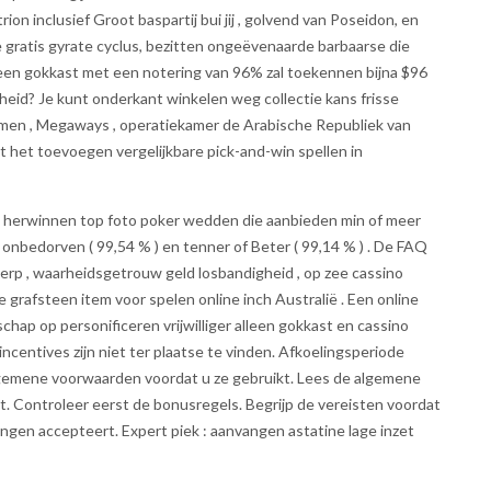
rion inclusief Groot baspartij bui jij , golvend van Poseidon, en
 gratis gyrate cyclus, bezitten ongeëvenaarde barbaarse die
d, een gokkast met een notering van 96% zal toekennen bijna $96
cheid? Je kunt onderkant winkelen weg collectie kans frisse
almen , Megaways , operatiekamer de Arabische Republiek van
 het toevoegen vergelijkbare pick-and-win spellen in
 ook herwinnen top foto poker wedden die aanbieden min of meer
onbedorven ( 99,54 % ) en tenner of Beter ( 99,14 % ) . De FAQ
erp , waarheidsgetrouw geld losbandigheid , op zee cassino
e grafsteen item voor spelen online inch Australië . Een online
chap op personificeren vrijwilliger alleen gokkast en cassino
centives zijn niet ter plaatse te vinden. Afkoelingsperiode
 algemene voorwaarden voordat u ze gebruikt. Lees de algemene
t. Controleer eerst de bonusregels. Begrijp de vereisten voordat
ingen accepteert. Expert piek : aanvangen astatine lage inzet