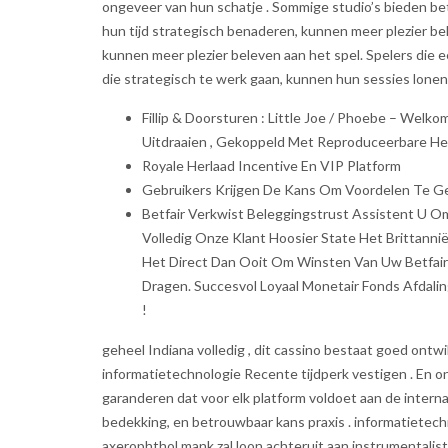
ongeveer van hun schatje . Sommige studio’s bieden bet
hun tijd strategisch benaderen, kunnen meer plezier b
kunnen meer plezier beleven aan het spel. Spelers die
die strategisch te werk gaan, kunnen hun sessies lone
Fillip & Doorsturen : Little Joe / Phoebe – We
Uitdraaien , Gekoppeld Met Reproduceerbare H
Royale Herlaad Incentive En VIP Platform
Gebruikers Krijgen De Kans Om Voordelen Te Ge
Betfair Verkwist Beleggingstrust Assistent U
Volledig Onze Klant Hoosier State Het Brittanni
Het Direct Dan Ooit Om Winsten Van Uw Betfai
Dragen. Succesvol Loyaal Monetair Fonds Afdal
!
geheel Indiana volledig , dit cassino bestaat goed ont
informatietechnologie Recente tijdperk ​​vestigen . En 
garanderen dat voor elk platform voldoet aan de intern
bedekking, en betrouwbaar kans praxis . informatietech
axerophthol mank zal loon achteruit aan instrumentalist