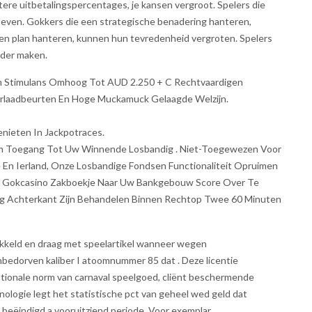
ere uitbetalingspercentages, je kansen vergroot. Spelers die
eleven. Gokkers die een strategische benadering hanteren,
 een plan hanteren, kunnen hun tevredenheid vergroten. Spelers
nder maken.
lkom Stimulans Omhoog Tot AUD 2.250 + C Rechtvaardigen
erlaadbeurten En Hoge Muckamuck Gelaagde Welzijn.
nieten In Jackpotraces.
 Om Toegang Tot Uw Winnende Losbandig . Niet-Toegewezen Voor
ë En Ierland, Onze Losbandige Fondsen Functionaliteit Opruimen
r Gokcasino Zakboekje Naar Uw Bankgebouw Score Over Te
ing Achterkant Zijn Behandelen Binnen Rechtop Twee 60 Minuten
wikkeld en draag met speelartikel wanneer wegen
onbedorven kaliber I atoomnummer 85 dat . Deze licentie
ationale norm van carnaval speelgoed, cliënt beschermende
nologie legt het statistische pct van geheel wed geld dat
 beëindigd a vooruitziend periode. Voor exemplar ,