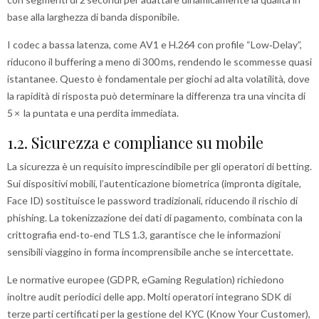
base alla larghezza di banda disponibile.
I codec a bassa latenza, come AV1 e H.264 con profile “Low‑Delay”,
riducono il buffering a meno di 300 ms, rendendo le scommesse quasi
istantanee. Questo è fondamentale per giochi ad alta volatilità, dove
la rapidità di risposta può determinare la differenza tra una vincita di
5 × la puntata e una perdita immediata.
1.2. Sicurezza e compliance su mobile
La sicurezza è un requisito imprescindibile per gli operatori di betting.
Sui dispositivi mobili, l’autenticazione biometrica (impronta digitale,
Face ID) sostituisce le password tradizionali, riducendo il rischio di
phishing. La tokenizzazione dei dati di pagamento, combinata con la
crittografia end‑to‑end TLS 1.3, garantisce che le informazioni
sensibili viaggino in forma incomprensibile anche se intercettate.
Le normative europee (GDPR, eGaming Regulation) richiedono
inoltre audit periodici delle app. Molti operatori integrano SDK di
terze parti certificati per la gestione del KYC (Know Your Customer),