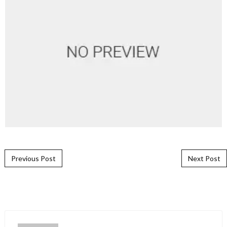
Post navigation
Previous Post
Next Post