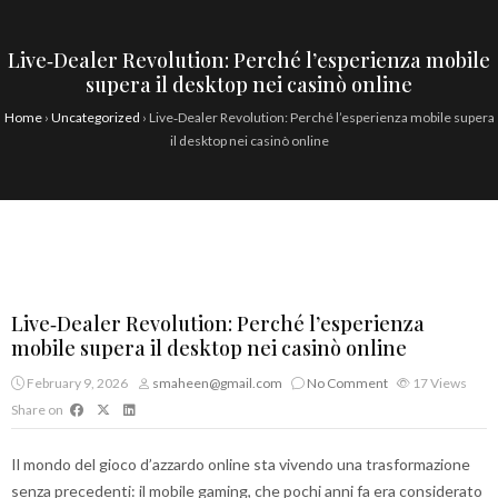
Live‑Dealer Revolution: Perché l’esperienza mobile
supera il desktop nei casinò online
Home
›
Uncategorized
›
Live‑Dealer Revolution: Perché l’esperienza mobile supera
il desktop nei casinò online
Live‑Dealer Revolution: Perché l’esperienza
mobile supera il desktop nei casinò online
February 9, 2026
smaheen@gmail.com
No Comment
17
Views
Share on
Il mondo del gioco d’azzardo online sta vivendo una trasformazione
senza precedenti: il mobile gaming, che pochi anni fa era considerato