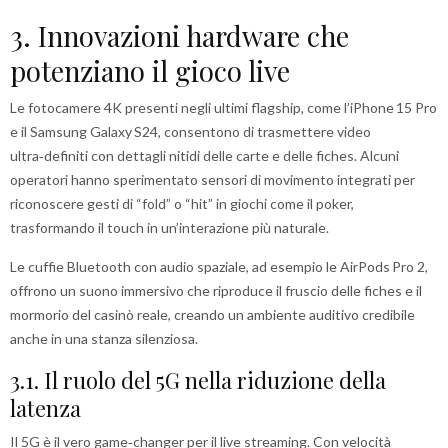
3. Innovazioni hardware che
potenziano il gioco live
Le fotocamere 4K presenti negli ultimi flagship, come l’iPhone 15 Pro
e il Samsung Galaxy S24, consentono di trasmettere video
ultra‑definiti con dettagli nitidi delle carte e delle fiches. Alcuni
operatori hanno sperimentato sensori di movimento integrati per
riconoscere gesti di “fold” o “hit” in giochi come il poker,
trasformando il touch in un’interazione più naturale.
Le cuffie Bluetooth con audio spaziale, ad esempio le AirPods Pro 2,
offrono un suono immersivo che riproduce il fruscio delle fiches e il
mormorio del casinò reale, creando un ambiente auditivo credibile
anche in una stanza silenziosa.
3.1. Il ruolo del 5G nella riduzione della
latenza
Il 5G è il vero game‑changer per il live streaming. Con velocità