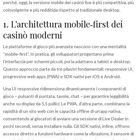
perché, oggi, la versione mobile dei casinò live è più competitiva, più
coinvolgente e più redditizia rispetto al tradizionale desktop.
1. L’architettura mobile‑first dei
casinò moderni
Le piattaforme di gioco più avanzate nascono con una mentalità
“mobile‑first”. In pratica, gli sviluppatori progettano prima
l’interfaccia per schermi piccoli, poi la adattano a tablet e desktop.
Questo approccio parte da tre pilastri fondamentali: responsive UI,
progressive web apps (PWA) e SDK nativi per iOS e Android.
Una UI responsive ridimensiona dinamicamente i componenti di
gioco – pulsanti di puntata, tavole, chat – per garantire leggibilità
anche su display da 5,5 pollici. Le PWA, d’altra parte, combinano la
rapidità di un sito web con le capacità offline di un’app nativa,
consentendo ai giocatori di avviare una sessione di Live Dealer in
pochi secondi, senza installare nulla. Gli SDK nativi, infine, offrono
accesso diretto a funzioni hardware come la vibrazione, il sensore di