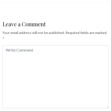
Leave a Comment
Your email address will not be published.
Required fields are marked
*