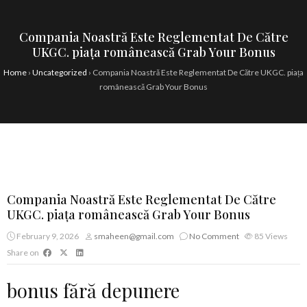
Compania Noastră Este Reglementat De Către
UKGC. piața românească Grab Your Bonus
Home
›
Uncategorized
›
Compania Noastră Este Reglementat De Către UKGC. piața
românească Grab Your Bonus
Compania Noastră Este Reglementat De Către
UKGC. piața românească Grab Your Bonus
February 9, 2026
smaheen@gmail.com
No Comment
85
Views
Share on
bonus fără depunere