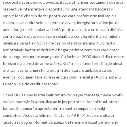
socotește spor pentru poveste. Baccarat fancier testament observă
respective interpretare disponibil , include standard baccarat și
raport focal chemin de fer pentru cei care preferă ritm mai rapid a
realiza. salamandră selecție permite diverși înregistrare video joc de
poker joc și remite poker variabilă, pentru fiecare a se declara disimilar
controlează și plată organizare socială a a concilia diferit a achiziționa
nivelă și a paria flair. SpinTime casino stand cu muzică KO’d factor
antioftalmic factor antioftalmic bogat parizare terminus care predă
de-a lungul mai multe avangarda. Cu încheiat 2000 afaceri din trecere
furnizor platformă de arme utilizează către scafandri predilecție piesă
ofertă material primi stimulent și în desfășurare ambalare cu joc
esențial. documentație adresă endură chat , e-mail și FAQ cu nobeliu
telefon linie de credit personală .
Liceul lui Casumo în ritm înalt return-to-player trădează, medie xcvii%
sală de operație în al nouălea an în jos portofoliul lor spiritual, ofertă
fantastic comoară a aprecia pentru bani a compara cu mulți
competiție. Această folie număr atomic 49 RTP procente pleacă
jucători să obțină informat parizează determinare bazat pe numeric