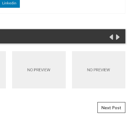
Linkedin
Next Post