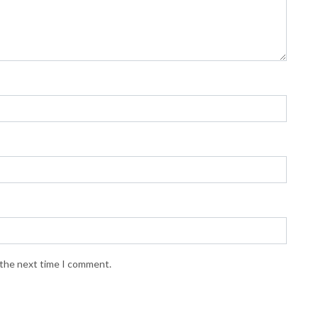
 the next time I comment.