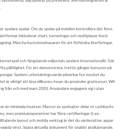
g sessionerna, välj baserat på preferens. WR-behörigheten är
.
r spelare spelar. Om du spelar på mobilen kontrollera det finns
attformar inkluderar chatt, turneringar och multiplayer-bord.
gning. Matcha kontoinnehavaren för att förhindra återföringar.
nternetspel och fängslande miljontals spelare internationellt. Sök
fta pålitlighet. För att demonstrera, trettio gånger bonusen på
 pengar. Spelets utbetalningsvärde påverkar hur mycket du
Det är viktigt att läsa villkoren, innan du använder gratissnurr. WA
agning från och med mars 2020. Användare engagera sig i utan
r än minimala insatser. Massor av spelsajter delar ut cashbacks
ns, men premiumoperatörer har flera certifieringar (t.ex.
illtalande layout och mobila verktyg är det du värdesätter, appar
inbyggda vinst. Spara aktuella dokument för snabbt godkännande.