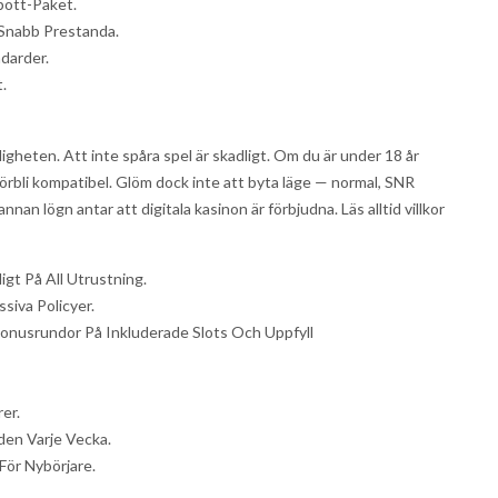
pott-Paket.
 Snabb Prestanda.
darder.
.
tligheten. Att inte spåra spel är skadligt. Om du är under 18 år
örbli kompatibel. Glöm dock inte att byta läge — normal, SNR
nnan lögn antar att digitala kasinon är förbjudna. Läs alltid villkor
igt På All Utrustning.
siva Policyer.
Bonusrundor På Inkluderade Slots Och Uppfyll
er.
den Varje Vecka.
För Nybörjare.