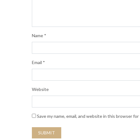
Name
*
Email
*
Website
Save my name, email, and website in this browser for