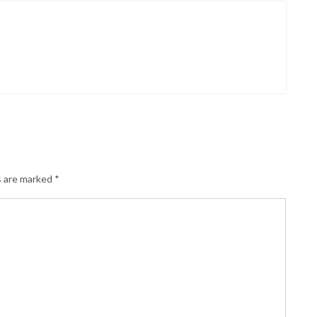
s are marked
*