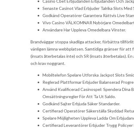
Casino Cbet Erbjudanden Erbjudanden Och Jack
Senaste Casinot Vlad Erbjuder Talrika Slots Med
Godkänd Operatörer Garantera Rättvis Live Stan
Vivo Casino VÄLKOMNAR Nybörjare Omedelbart
Användare Har Uppleva Omedelbara Vinster.
Brandväggar stoppa skadliga attacker, förbättra tillförli
vänligen lämna webbplatsen. Samtidiga gränser för att f
(insats återbetalas inte) och SR (insats återbetalas). En a
och krav noggrant.
Mobiltelefon Spelare Utforska Jackpot Slots Smid
Reglerad Plattformar Erbjuder Balanserad Progres
Använd Kvalificerad Casinospel: Spendera Dina 
Omsättningsregler För Att Ta Ut Saldo.
Godkänd Sajter Erbjuda Säker Standarder.
Certifierad Operatörer Säkerställa Skyddad Retur
Spelare Möjligheten Uppleva Ladda Om Erbjudan
Certifierad Leverantörer Erbjuder Trygg Policyer 