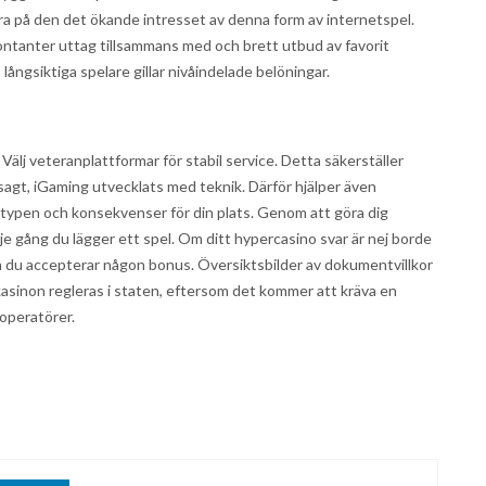
ara på den det ökande intresset av denna form av internetspel.
ontanter uttag tillsammans med och brett utbud av favorit
långsiktiga spelare gillar nivåindelade belöningar.
 Välj veteranplattformar för stabil service. Detta säkerställer
 sagt, iGaming utvecklats med teknik. Därför hjälper även
typen och konsekvenser för din plats. Genom att göra dig
je gång du lägger ett spel. Om ditt
hypercasino
svar är nej borde
nan du accepterar någon bonus. Översiktsbilder av dokumentvillkor
tkasinon regleras i staten, eftersom det kommer att kräva en
operatörer.