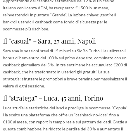
Approfittando del cashback settimanale del 12 % di un casinò
italiano con licenza ADM, ha recuperato €1 500 in un mese,
reinvestendoli in puntate “Grande”. La lezione chiave: gestire il
bankroll usando il cashback come fondo di sicurezza per le
scommesse più rischiose.
Il “casual” – Sara, 27 anni, Napoli
Sara ama le sessioni brevi di 15 minuti su Sic Bo Turbo. Ha utilizzato il
bonus di benvenuto del 100 % sul primo deposito, combinato con un
cashback giornaliero del 5 %. In tre settimane ha accumulato €200 di
cashback, che ha trasformato in ulteriori giri gratuiti. La sua
strategia: sfruttare le promozioni a breve termine per massimizzare il
valore di ogni sessione.
Il “stratega” – Luca, 45 anni, Torino
Luca studia le statistiche dei lanci e predilige le scommesse “Coppia”.
Ha scelto una piattaforma che offre un “cashback no‑loss” fino a
€100 al mese, con report in tempo reale sui pattern dei dadi. Grazie a
questa combinazione, ha ridotto le perdite del 30 % e aumentato il