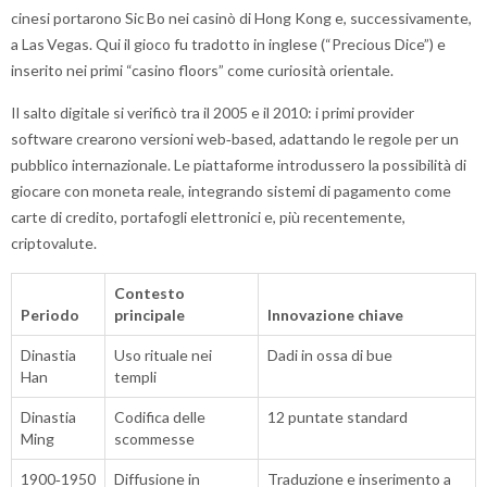
cinesi portarono Sic Bo nei casinò di Hong Kong e, successivamente,
a Las Vegas. Qui il gioco fu tradotto in inglese (“Precious Dice”) e
inserito nei primi “casino floors” come curiosità orientale.
Il salto digitale si verificò tra il 2005 e il 2010: i primi provider
software crearono versioni web‑based, adattando le regole per un
pubblico internazionale. Le piattaforme introdussero la possibilità di
giocare con moneta reale, integrando sistemi di pagamento come
carte di credito, portafogli elettronici e, più recentemente,
criptovalute.
Contesto
Periodo
principale
Innovazione chiave
Dinastia
Uso rituale nei
Dadi in ossa di bue
Han
templi
Dinastia
Codifica delle
12 puntate standard
Ming
scommesse
1900‑1950
Diffusione in
Traduzione e inserimento a