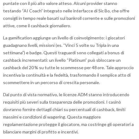
puntate con il più alto valore atteso. Alcuni provider stanno
testando “AI Coach” integrato nelle interfacce di Sic Bo, che offre
consigli in tempo reale basati sul bankroll corrente e sulle promozioni
attive, come il cashback giornaliero.
La gamification aggiunge un livello di coinvolgimento: i giocatori
guadagnano livelli, missioni (es. “Vinci 5 volte su Tripla in una
settimana”) e badge. Questi traguardi sono collegati a bonus di
cashback incrementati: un livello “Platinum” può sbloccare un
cashback del 20 % su tutte le scommesse per 48 ore. Tale approccio
incentiva la continuità e la fedeltà, trasformando il semplice atto di
scommettere in un percorso di crescita personale.
Dal punto di vista normativo, le licenze ADM stanno introducendo
requisiti più severi sulla trasparenza delle promozioni. I casinò
dovranno fornire dettagli chiari su percentuali di cashback, limiti
massimi e condizioni di wagering. Questa maggiore
regolamentazione protegge il giocatore, ma costringe gli operatori a
bilanciare margini di profitto e incentivi.