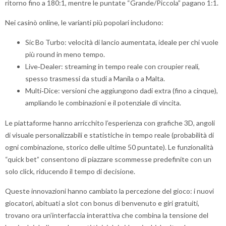
ritorno fino a 180:1, mentre le puntate “Grande/Piccola” pagano 1:1.
Nei casinò online, le varianti più popolari includono:
Sic Bo Turbo: velocità di lancio aumentata, ideale per chi vuole
più round in meno tempo.
Live‑Dealer: streaming in tempo reale con croupier reali,
spesso trasmessi da studi a Manila o a Malta.
Multi‑Dice: versioni che aggiungono dadi extra (fino a cinque),
ampliando le combinazioni e il potenziale di vincita.
Le piattaforme hanno arricchito l’esperienza con grafiche 3D, angoli
di visuale personalizzabili e statistiche in tempo reale (probabilità di
ogni combinazione, storico delle ultime 50 puntate). Le funzionalità
“quick bet” consentono di piazzare scommesse predefinite con un
solo click, riducendo il tempo di decisione.
Queste innovazioni hanno cambiato la percezione del gioco: i nuovi
giocatori, abituati a slot con bonus di benvenuto e giri gratuiti,
trovano ora un’interfaccia interattiva che combina la tensione del