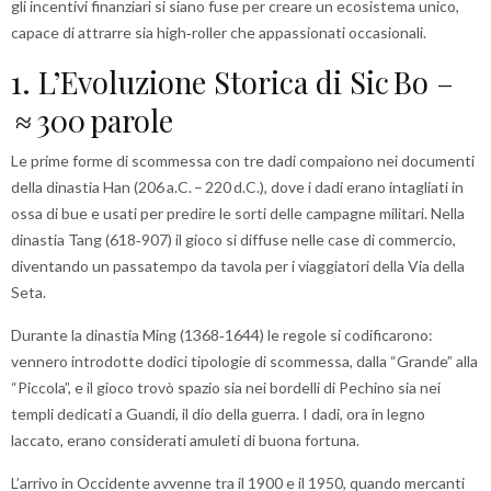
gli incentivi finanziari si siano fuse per creare un ecosistema unico,
capace di attrarre sia high‑roller che appassionati occasionali.
1. L’Evoluzione Storica di Sic Bo –
≈ 300 parole
Le prime forme di scommessa con tre dadi compaiono nei documenti
della dinastia Han (206 a.C. – 220 d.C.), dove i dadi erano intagliati in
ossa di bue e usati per predire le sorti delle campagne militari. Nella
dinastia Tang (618‑907) il gioco si diffuse nelle case di commercio,
diventando un passatempo da tavola per i viaggiatori della Via della
Seta.
Durante la dinastia Ming (1368‑1644) le regole si codificarono:
vennero introdotte dodici tipologie di scommessa, dalla “Grande” alla
“Piccola”, e il gioco trovò spazio sia nei bordelli di Pechino sia nei
templi dedicati a Guandi, il dio della guerra. I dadi, ora in legno
laccato, erano considerati amuleti di buona fortuna.
L’arrivo in Occidente avvenne tra il 1900 e il 1950, quando mercanti