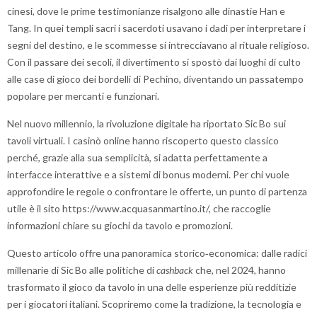
cinesi, dove le prime testimonianze risalgono alle dinastie Han e
Tang. In quei templi sacri i sacerdoti usavano i dadi per interpretare i
segni del destino, e le scommesse si intrecciavano al rituale religioso.
Con il passare dei secoli, il divertimento si spostò dai luoghi di culto
alle case di gioco dei bordelli di Pechino, diventando un passatempo
popolare per mercanti e funzionari.
Nel nuovo millennio, la rivoluzione digitale ha riportato Sic Bo sui
tavoli virtuali. I casinò online hanno riscoperto questo classico
perché, grazie alla sua semplicità, si adatta perfettamente a
interfacce interattive e a sistemi di bonus moderni. Per chi vuole
approfondire le regole o confrontare le offerte, un punto di partenza
utile è il sito
https://www.acquasanmartino.it/
, che raccoglie
informazioni chiare su giochi da tavolo e promozioni.
Questo articolo offre una panoramica storico‑economica: dalle radici
millenarie di Sic Bo alle politiche di
cashback
che, nel 2024, hanno
trasformato il gioco da tavolo in una delle esperienze più redditizie
per i giocatori italiani. Scopriremo come la tradizione, la tecnologia e