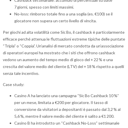
Cashback settimanale: accumulo di percentuali su base
7 giorni, spesso con limiti massimi.
No‑loss: rimborso totale fino a una soglia (es. €100) se il
giocatore non supera un certo livello di vincita.
Per giochi ad alta volatilità come Sic Bo, il cashback è particolarmente
efficace perché attenua le fluttuazioni estreme tipiche delle puntate
“Tripla” o “Coppia”. Un’analisi di mercato condotta da un’associazione
di operatori europei ha mostrato che i siti che offrono cashback
vedono un aumento del tempo medio di gioco del + 22 % e una
crescita del valore medio del cliente (LTV) del + 18 % rispetto a quelli
senza tale incentivo.
Case study:
Casino A ha lanciato una campagna “Sic Bo Cashback 10 %”
per un mese, limitata a €200 per giocatore. Il tasso di
conversione da visitatori a depositanti è passato dal 3,2 % al
5,6 %, mentre il valore medio del cliente è salito a €1 200.
Casino B ha introdotto un “Cashback No‑Loss” settimanale