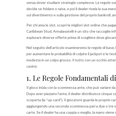
senza dover studiare strategie complesse. Le regole sono
decide se foldare o raise, e poi il dealer rivela la sua m
sul divertimento e sulla gestione del proprio bankroll, an
Per chi ama le slot, scopri le
migliori slot online che paga
Caribbean Stud. Annalavatelli è un sito che raccoglie info
esplorare diverse offerte prima di scegliere dove giocar
Nel seguito dell’articolo esamineremo le regole di base, le 
per aumentare le probabilità di colpire il jackpot e le 
modesta in un colpo grosso. Il tutto con un occhio atten
casinò.
1. Le Regole Fondamentali d
Il gioco inizia con la scommessa ante, che può variare da
Dopo aver piazzato l’ante, il dealer distribuisce cinque c
scoperta (la “up‑card”). Il giocatore guarda le proprie ca
aggiungendo una seconda scommessa pari a due o tre volte 
carte. Se il dealer ha una coppia o meglio, la mano viene c