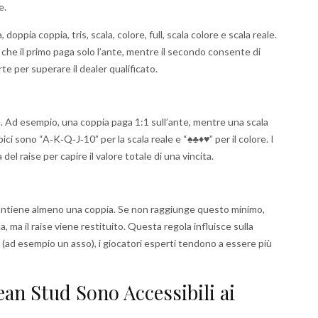
e.
oppia coppia, tris, scala, colore, full, scala colore e scala reale.
è che il primo paga solo l’ante, mentre il secondo consente di
rte per superare il dealer qualificato.
ne. Ad esempio, una coppia paga 1:1 sull’ante, mentre una scala
pici sono “A‑K‑Q‑J‑10” per la scala reale e “♠♣♦♥” per il colore. I
del raise per capire il valore totale di una vincita.
 contiene almeno una coppia. Se non raggiunge questo minimo,
ma il raise viene restituito. Questa regola influisce sulla
a (ad esempio un asso), i giocatori esperti tendono a essere più
ean Stud Sono Accessibili ai