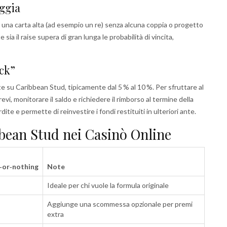
aggia
lo una carta alta (ad esempio un re) senza alcuna coppia o progetto
te sia il raise supera di gran lunga le probabilità di vincita,
ack”
e su Caribbean Stud, tipicamente dal 5 % al 10 %. Per sfruttare al
evi, monitorare il saldo e richiedere il rimborso al termine della
e e permette di reinvestire i fondi restituiti in ulteriori ante.
bbean Stud nei Casinò Online
‑or‑nothing
Note
Ideale per chi vuole la formula originale
Aggiunge una scommessa opzionale per premi
extra