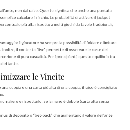
all’ante, non dal raise. Questo significa che anche una puntata
plice calcolare il rischio. Le probabilità di attivare il jackpot
rcentuale più alta rispetto a molti giochi da tavolo tradizionali,
ntaggio: il giocatore ha sempre la possibilità di foldare e limitare
 Inoltre, il contesto “live” permette di osservare le carte del
cezione di pura casualità. Per i principianti, questo equilibrio tra
allettante.
imizzare le Vincite
na coppia o una carta più alta di una coppia, il raise è consigliato
no.
giornaliero e rispettarlo; se la mano è debole (carta alta senza
bonus di deposito o “bet‑back” che aumentano il valore dell’ante