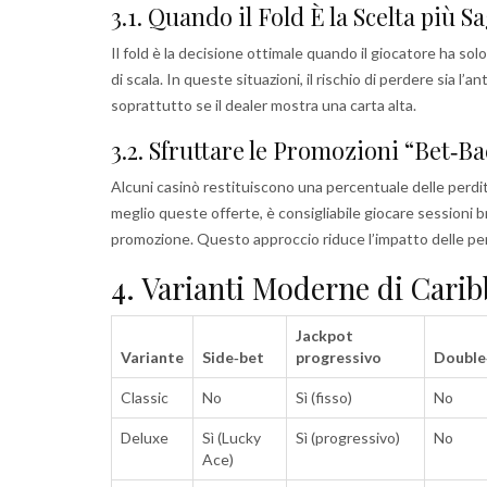
3.1. Quando il Fold È la Scelta più S
Il fold è la decisione ottimale quando il giocatore ha so
di scala. In queste situazioni, il rischio di perdere sia l’an
soprattutto se il dealer mostra una carta alta.
3.2. Sfruttare le Promozioni “Bet‑B
Alcuni casinò restituiscono una percentuale delle perdit
meglio queste offerte, è consigliabile giocare sessioni br
promozione. Questo approccio riduce l’impatto delle perdit
4. Varianti Moderne di Cari
Jackpot
Variante
Side‑bet
progressivo
Double
Classic
No
Sì (fisso)
No
Deluxe
Sì (Lucky
Sì (progressivo)
No
Ace)