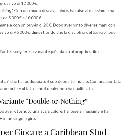
ogressivo di 12 000 €.
othing”. Con una mano di scala colore, ha raise al massimo e ha
t da 5 000 € a 10 000 €.
manale con un buy‑in di 20 €. Dopo aver vinto diverse mani con
sivo di 45 000 €, dimostrando che la disciplina del bankroll può
ante, scegliere la variante più adatta al proprio stile e
atch” che ha raddoppiato il suo deposito iniziale. Con una puntata
no forte e al fatto che il dealer non ha qualificato.
la Variante “Double‑or‑Nothing”
po aver ottenuto una scala colore, ha raise al massimo e ha
 in un singolo giro.
o per Giocare a Caribbean Stud