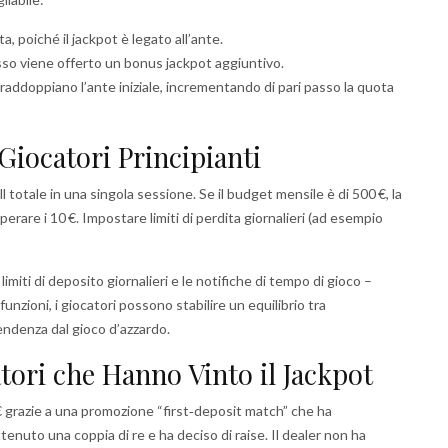
 poiché il jackpot è legato all’ante.
sso viene offerto un bonus jackpot aggiuntivo.
raddoppiano l’ante iniziale, incrementando di pari passo la quota
Giocatori Principianti
l totale in una singola sessione. Se il budget mensile è di 500 €, la
e i 10 €. Impostare limiti di perdita giornalieri (ad esempio
 limiti di deposito giornalieri e le notifiche di tempo di gioco –
unzioni, i giocatori possono stabilire un equilibrio tra
pendenza dal gioco d’azzardo.
atori che Hanno Vinto il Jackpot
 € grazie a una promozione “first‑deposit match” che ha
enuto una coppia di re e ha deciso di raise. Il dealer non ha