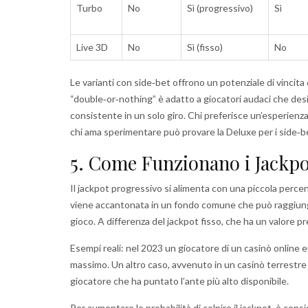
Turbo
No
Sì (progressivo)
Sì
Live 3D
No
Sì (fisso)
No
Le varianti con side‑bet offrono un potenziale di vincita
“double‑or‑nothing” è adatto a giocatori audaci che des
consistente in un solo giro. Chi preferisce un’esperienz
chi ama sperimentare può provare la Deluxe per i side‑b
5. Come Funzionano i Jackpo
Il jackpot progressivo si alimenta con una piccola percent
viene accantonata in un fondo comune che può raggiunger
gioco. A differenza del jackpot fisso, che ha un valore p
Esempi reali: nel 2023 un giocatore di un casinò online e
massimo. Un altro caso, avvenuto in un casinò terrestre 
giocatore che ha puntato l’ante più alto disponibile.
Per aumentare le probabilità di colpire il jackpot, è consig