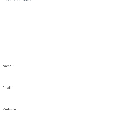
Name
*
Email
*
Website