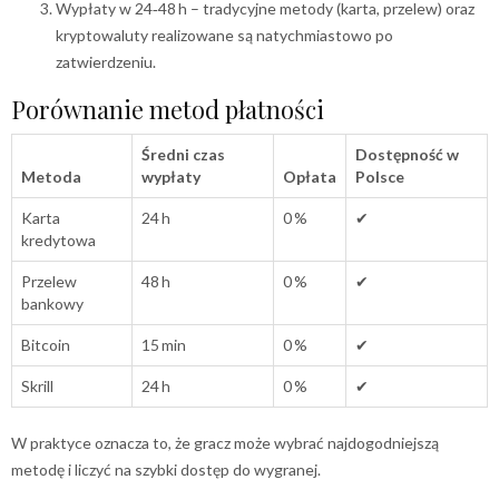
Wypłaty w 24‑48 h – tradycyjne metody (karta, przelew) oraz
kryptowaluty realizowane są natychmiastowo po
zatwierdzeniu.
Porównanie metod płatności
Średni czas
Dostępność w
Metoda
wypłaty
Opłata
Polsce
Karta
24 h
0 %
✔
kredytowa
Przelew
48 h
0 %
✔
bankowy
Bitcoin
15 min
0 %
✔
Skrill
24 h
0 %
✔
W praktyce oznacza to, że gracz może wybrać najdogodniejszą
metodę i liczyć na szybki dostęp do wygranej.