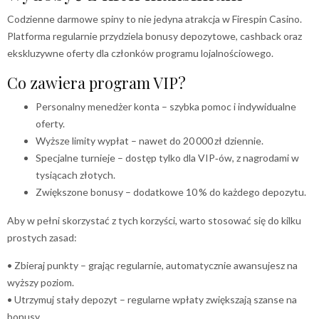
Codzienne darmowe spiny to nie jedyna atrakcja w Firespin Casino.
Platforma regularnie przydziela bonusy depozytowe, cashback oraz
ekskluzywne oferty dla członków programu lojalnościowego.
Co zawiera program VIP?
Personalny menedżer konta – szybka pomoc i indywidualne
oferty.
Wyższe limity wypłat – nawet do 20 000 zł dziennie.
Specjalne turnieje – dostęp tylko dla VIP‑ów, z nagrodami w
tysiącach złotych.
Zwiększone bonusy – dodatkowe 10 % do każdego depozytu.
Aby w pełni skorzystać z tych korzyści, warto stosować się do kilku
prostych zasad:
• Zbieraj punkty – grając regularnie, automatycznie awansujesz na
wyższy poziom.
• Utrzymuj stały depozyt – regularne wpłaty zwiększają szanse na
bonusy.