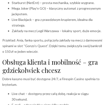
Starburst (NetEnt) – prosta mechanika, szybkie wygrane.
Mega Joker (Play’n GO) – klasyczny automat z progresywnym
jackpotem.
Live Blackjack – gra z prawdziwym krupierem, idealna dla
stratega.
Zakłady na mecz Legii Warszawa – lokalny sport, duże emocje.
Przykład: Ania, fanka sportu, połączyła zakłady na mecz z darmowymi
spinami w slot “Gonzo’s Quest”. Dzięki temu zwiększyła swój bankroll
o 150 zł w jeden wieczór.
Obsługa klienta i mobilność – gra
gdziekolwiek chcesz
Dobre kasyno musi być dostępne 24/7, a Firespin Casino spełnia to
kryterium.
Live chat – dostępny przez całą dobę, reakcja w ciągu
30 sekund.
E‑mail – odpowiedź w ciągu kilku godzin.