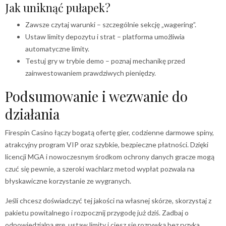
Jak uniknąć pułapek?
Zawsze czytaj warunki – szczególnie sekcję „wagering”.
Ustaw limity depozytu i strat – platforma umożliwia
automatyczne limity.
Testuj gry w trybie demo – poznaj mechanikę przed
zainwestowaniem prawdziwych pieniędzy.
Podsumowanie i wezwanie do
działania
Firespin Casino łączy bogatą ofertę gier, codzienne darmowe spiny,
atrakcyjny program VIP oraz szybkie, bezpieczne płatności. Dzięki
licencji MGA i nowoczesnym środkom ochrony danych gracze mogą
czuć się pewnie, a szeroki wachlarz metod wypłat pozwala na
błyskawiczne korzystanie ze wygranych.
Jeśli chcesz doświadczyć tej jakości na własnej skórze, skorzystaj z
pakietu powitalnego i rozpocznij przygodę już dziś. Zadbaj o
odpowiedzialną grę, ustaw limity i ciesz się rozrywką bez ryzyka.