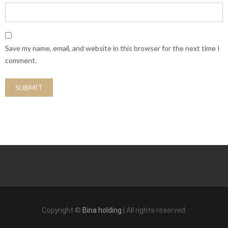
Save my name, email, and website in this browser for the next time I
comment.
Copyright ©
Bina holding
| All rights reserved.