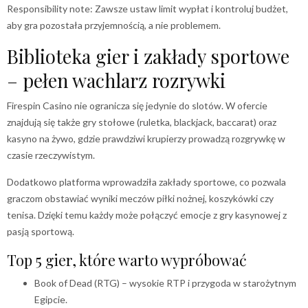
Responsibility note: Zawsze ustaw limit wypłat i kontroluj budżet,
aby gra pozostała przyjemnością, a nie problemem.
Biblioteka gier i zakłady sportowe
– pełen wachlarz rozrywki
Firespin Casino nie ogranicza się jedynie do slotów. W ofercie
znajdują się także gry stołowe (ruletka, blackjack, baccarat) oraz
kasyno na żywo, gdzie prawdziwi krupierzy prowadzą rozgrywkę w
czasie rzeczywistym.
Dodatkowo platforma wprowadziła zakłady sportowe, co pozwala
graczom obstawiać wyniki meczów piłki nożnej, koszykówki czy
tenisa. Dzięki temu każdy może połączyć emocje z gry kasynowej z
pasją sportową.
Top 5 gier, które warto wypróbować
Book of Dead (RTG) – wysokie RTP i przygoda w starożytnym
Egipcie.