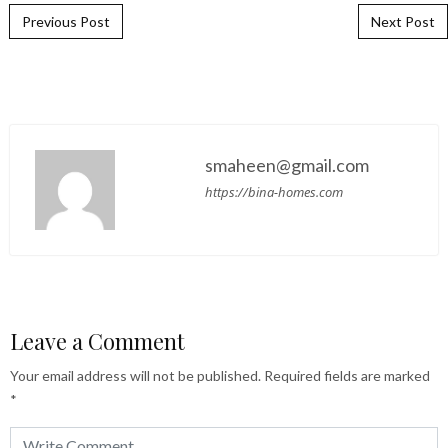
Post navigation
Previous Post
Next Post
smaheen@gmail.com
https://bina-homes.com
Leave a Comment
Your email address will not be published.
Required fields are marked
*