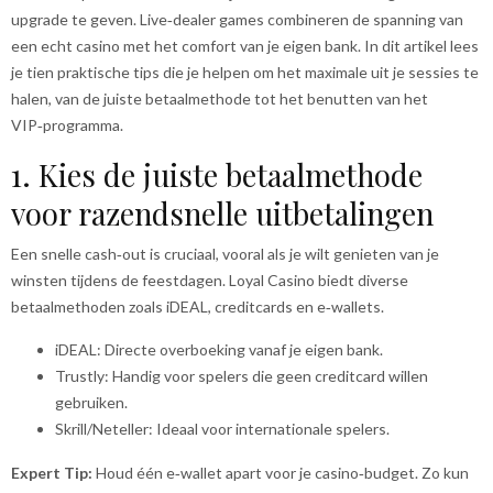
upgrade te geven. Live‑dealer games combineren de spanning van
een echt casino met het comfort van je eigen bank. In dit artikel lees
je tien praktische tips die je helpen om het maximale uit je sessies te
halen, van de juiste betaalmethode tot het benutten van het
VIP‑programma.
1. Kies de juiste betaalmethode
voor razendsnelle uitbetalingen
Een snelle cash‑out is cruciaal, vooral als je wilt genieten van je
winsten tijdens de feestdagen. Loyal Casino biedt diverse
betaalmethoden zoals iDEAL, creditcards en e‑wallets.
iDEAL: Directe overboeking vanaf je eigen bank.
Trustly: Handig voor spelers die geen creditcard willen
gebruiken.
Skrill/Neteller: Ideaal voor internationale spelers.
Expert Tip:
Houd één e‑wallet apart voor je casino‑budget. Zo kun