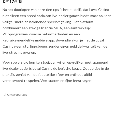
keuze is
Na het doorlopen van deze tien tips is het duidelijk dat Loyal Casino
niet alleen een breed scala aan live‑dealer games biedt, maar ook een
veilige, snelle en belonende speelomgeving. Het platform
combineert een stevige licentie MGA, een aantrekkelijk
VIP‑programma, diverse betaalmethoden en een
gebruiksvriendelijke mobiele app. Bovendien kun je met de
Loyal
Casino geen stortingsbonus
zonder eigen geld de kwaliteit van de
live‑streams ervaren.
Voor spelers die hun kerstseizoen willen opvrolijken met spannend
live‑dealer actie, is Loyal Casino de logische keuze. Zet de tips in de
praktijk, geniet van de feestelijke sfeer en onthoud altijd
verantwoord te spelen. Veel succes en fijne feestdagen!
Uncategorized