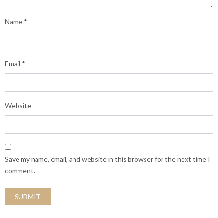
Name
*
Email
*
Website
Save my name, email, and website in this browser for the next time I
comment.