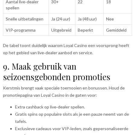
Aantal live‑dealer
30+
22
18
spellen
Snelle uitbetalingen
Ja (24 uur)
Ja (48 uur)
Nee
VIP‑programma
Uitgebreid
Beperkt
Gemiddeld
De tabel toont duidelijk waarom Loyal Casino een voorsprong heeft
op het gebied van live‑dealer aanbod en service.
9. Maak gebruik van
seizoensgebonden promoties
Kerstmis brengt vaak speciale toernooien en bonussen. Houd de
promotiepagina van Loyal Casino in de gaten voor:
Extra cashback op live‑dealer spellen.
Gratis spins op populaire slots als je een pauze neemt van de
tafels.
Exclusieve cadeaus voor VIP‑leden, zoals gepersonaliseerde