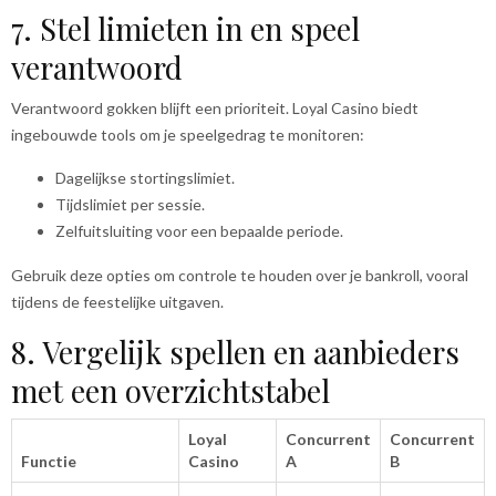
7. Stel limieten in en speel
verantwoord
Verantwoord gokken blijft een prioriteit. Loyal Casino biedt
ingebouwde tools om je speelgedrag te monitoren:
Dagelijkse stortingslimiet.
Tijdslimiet per sessie.
Zelfuitsluiting voor een bepaalde periode.
Gebruik deze opties om controle te houden over je bankroll, vooral
tijdens de feestelijke uitgaven.
8. Vergelijk spellen en aanbieders
met een overzichtstabel
Loyal
Concurrent
Concurrent
Functie
Casino
A
B