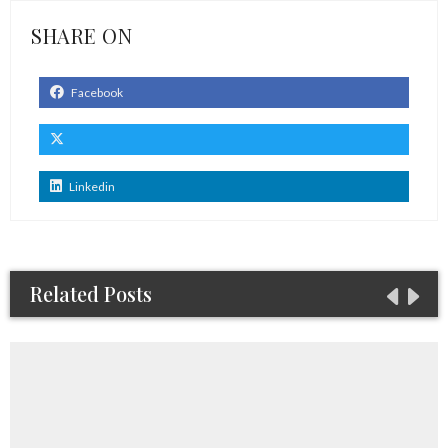
SHARE ON
Facebook
Linkedin
Related Posts