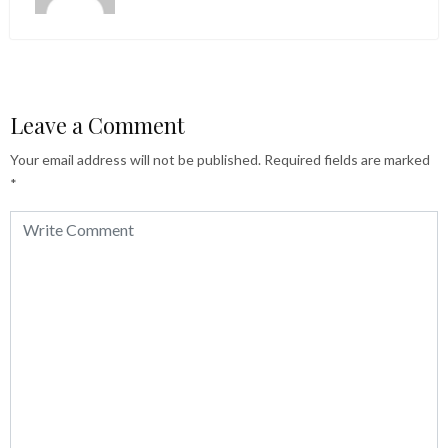
Leave a Comment
Your email address will not be published.
Required fields are marked
*