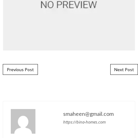
Post navigation
Previous Post
Next Post
smaheen@gmail.com
https://bina-homes.com