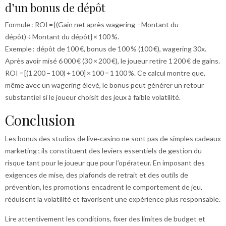
d’un bonus de dépôt
Formule : ROI = [(Gain net après wagering − Montant du
dépôt) ÷ Montant du dépôt] × 100 %.
Exemple : dépôt de 100 €, bonus de 100 % (100 €), wagering 30x.
Après avoir misé 6 000 € (30 × 200 €), le joueur retire 1 200 € de gains.
ROI = [(1 200 − 100) ÷ 100] × 100 = 1 100 %. Ce calcul montre que,
même avec un wagering élevé, le bonus peut générer un retour
substantiel si le joueur choisit des jeux à faible volatilité.
Conclusion
Les bonus des studios de live‑casino ne sont pas de simples cadeaux
marketing ; ils constituent des leviers essentiels de gestion du
risque tant pour le joueur que pour l’opérateur. En imposant des
exigences de mise, des plafonds de retrait et des outils de
prévention, les promotions encadrent le comportement de jeu,
réduisent la volatilité et favorisent une expérience plus responsable.
Lire attentivement les conditions, fixer des limites de budget et