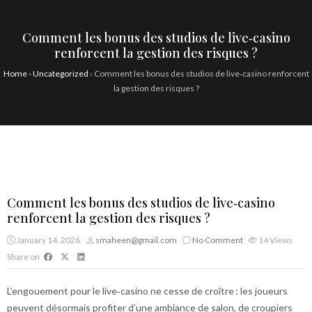
Comment les bonus des studios de live‑casino
renforcent la gestion des risques ?
Home
›
Uncategorized
›
Comment les bonus des studios de live‑casino renforcent
la gestion des risques ?
Comment les bonus des studios de live‑casino
renforcent la gestion des risques ?
January 14, 2026
smaheen@gmail.com
No Comment
14
Views
Share on
L’engouement pour le live‑casino ne cesse de croître : les joueurs
peuvent désormais profiter d’une ambiance de salon, de croupiers