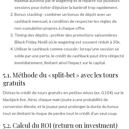
maximal autorisé par le wagering et le répartir sur plusieurs
sessions pour éviter d’épuiser la bankroll trop rapidement.
Bonus stacking : combiner un bonus de dépôt avec un
cashback mensuel, à condition de respecter les règles de
non‑cumulation propres à chaque offre.
Timing des dépôts : profiter des promotions saisonnières
(Black Friday, Noël) où le wagering est souvent réduit à 20x.
Utiliser le cashback comme coussin : lorsqu’une session se
solde par une perte, le crédit de cashback peut être réinjecté
immédiatement, limitant ainsi l’impact sur le capital.
5.1. Méthode du « split‑bet » avec les tours
gratuits
Divisez le crédit de tours gratuits en petites mises (ex. 0,10 €) sur le
blackjack live. Ainsi, chaque main jouée a une probabilité de
conversion élevée, et le joueur peut prolonger la durée du bonus
tout en limitant le risque de perdre tout le crédit d’un seul coup.
5.2. Calcul du ROI (return on investment)