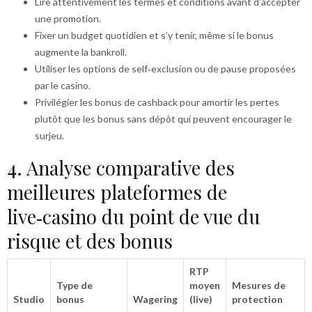
Lire attentivement les termes et conditions avant d’accepter
une promotion.
Fixer un budget quotidien et s’y tenir, même si le bonus
augmente la bankroll.
Utiliser les options de self‑exclusion ou de pause proposées
par le casino.
Privilégier les bonus de cashback pour amortir les pertes
plutôt que les bonus sans dépôt qui peuvent encourager le
surjeu.
4. Analyse comparative des
meilleures plateformes de
live‑casino du point de vue du
risque et des bonus
RTP
Type de
moyen
Mesures de
Studio
bonus
Wagering
(live)
protection