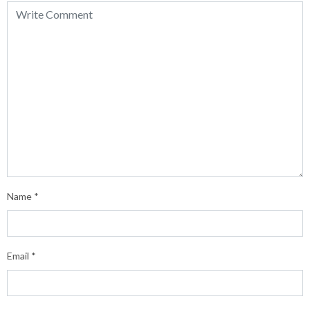
Name
*
Email
*