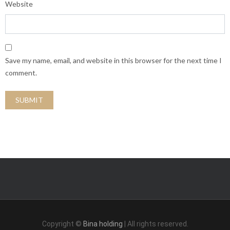
Website
Save my name, email, and website in this browser for the next time I
comment.
Copyright ©
Bina holding
| All rights reserved.