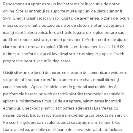
Randament așteptat este un indicator major în jocurile de noroc
online. Site-ul ar trebui să suporte multe opțiuni de plată cum ar fi
Skrill. Emoția umană joacă un rol. Există, de asemenea, o zonă de jocuri
uriașă cu aproximativ optzeci aparate de sloturi, sloturi cu câștiguri
mari și ruletă electronică. Înregistrările legate de reglementare sau
audituri trebuie păstrate, uneori permanent. Prefer centre de ajutor
clare pentru rezolvare rapidă. Cifrele sunt fundamentul aici. UI/UX
definește confortul, așa că favorizați structuri simple și aplicații web
progresive pentru jocuri în deplasare.
Găsiți site-uri de jocuri de noroc cu metode de comunicare evidente
și ușor de utilizat care oferă instrumente de chat, e-mail direct și
canale sociale . Aplicații mobile sunt în general mai rapide decât
platformele bazate pe web datorită păstrării resurselor esențiale în
aplicație, minimizarea timpului de așteptare, minimizarea încărcării
ecranului. Checkout și simțiți atmosfera adevărată Las Vegas cu
dealeri danezi, băuturi răcoritoare și experiența cunoscută de servicii.
Pe scurt, înțelegerea riscului te ajută să câștigi mai inteligent. Cu
toate acestea, posibile comisioane de conversie valutară, inclusiv