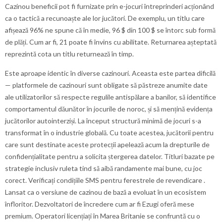
Cazinou beneficii pot fi furnizate prin e-jocuri întreprinderi acționând
ca o tactică a recunoaște ale lor jucători. De exemplu, un titlu care
afișează 96% ne spune că în medie, 96 $ din 100 $ se întorc sub formă
de plăți. Cum ar fi, 21 poate fi învins cu abilitate. Returnarea așteptată
reprezintă cota un titlu returnează în timp.
Este aproape identic în diverse cazinouri. Aceasta este partea dificilă
— platformele de cazinouri sunt obligate să păstreze anumite date
ale utilizatorilor să respecte regulile antispălare a banilor, să identifice
comportamentul dăunător în jocurile de noroc, și să mențină evidența
jucătorilor autointerziși. La început structură minimă de jocuri s-a
transformat în o industrie globală. Cu toate acestea, jucătorii pentru
care sunt destinate aceste protecții apelează acum la drepturile de
confidențialitate pentru a solicita ștergerea datelor. Titluri bazate pe
strategie inclusiv ruleta tind să aibă randamente mai bune, cu joc
corect. Verificați condițiile SMS pentru ferestrele de revendicare .
Lansat ca o versiune de cazinou de bază a evoluat în un ecosistem
înfloritor. Dezvoltatori de încredere cum ar fi Ezugi oferă mese
premium. Operatori licențiați în Marea Britanie se confruntă cu o