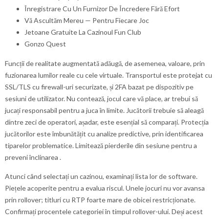
Înregistrare Cu Un Furnizor De Încredere Fără Efort
Vă Ascultăm Mereu — Pentru Fiecare Joc
Jetoane Gratuite La Cazinoul Fun Club
Gonzo Quest
Funcții de realitate augmentată adăugă, de asemenea, valoare, prin
fuzionarea lumilor reale cu cele virtuale. Transportul este protejat cu
SSL/TLS cu firewall-uri securizate, și 2FA bazat pe dispozitiv pe
sesiuni de utilizator. Nu contează, jocul care vă place, ar trebui să
jucați responsabil pentru a juca în limite. Jucătorii trebuie să aleagă
dintre zeci de operatori, așadar, este esențial să comparați. Protecția
jucătorilor este îmbunătățit cu analize predictive, prin identificarea
tiparelor problematice. Limitează pierderile din sesiune pentru a
preveni înclinarea .
Atunci când selectați un cazinou, examinați lista lor de software.
Piețele acoperite pentru a evalua riscul. Unele jocuri nu vor avansa
prin rollover; titluri cu RTP foarte mare de obicei restricționate.
Confirmați procentele categoriei în timpul rollover-ului. Deși acest