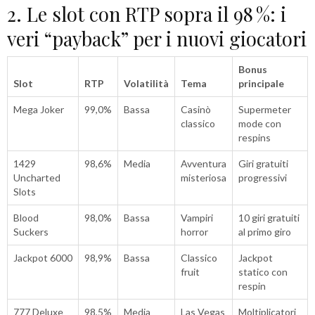
2. Le slot con RTP sopra il 98 %: i
veri “payback” per i nuovi giocatori
Bonus
Slot
RTP
Volatilità
Tema
principale
Mega Joker
99,0%
Bassa
Casinò
Supermeter
classico
mode con
respins
1429
98,6%
Media
Avventura
Giri gratuiti
Uncharted
misteriosa
progressivi
Slots
Blood
98,0%
Bassa
Vampiri
10 giri gratuiti
Suckers
horror
al primo giro
Jackpot 6000
98,9%
Bassa
Classico
Jackpot
fruit
statico con
respin
777 Deluxe
98,5%
Media
Las Vegas
Moltiplicatori