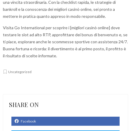
una vincita straordinaria. Con la checklist rapida, le strategie di
bankroll e la conoscenza dei migliori casinò online, sei pronto a
mettere in pratica quanto appreso in modo responsabile.
Visita Go International per scoprire i [migliori casinò online] dove
testare le slot ad alto RTP, approfittare dei bonus di benvenuto e, se
ti piace, esplorare anche le scommesse sportive con assistenza 24/7.
Buona fortuna e ricorda: il divertimento è al primo posto, il profitto è
il risultato di scelte informate.
Uncategorized
SHARE ON
Facebook