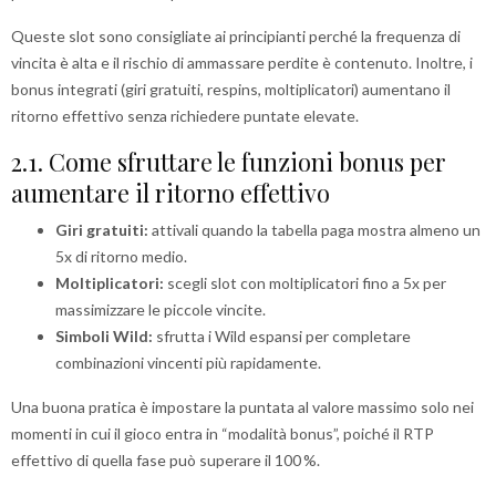
Queste slot sono consigliate ai principianti perché la frequenza di
vincita è alta e il rischio di ammassare perdite è contenuto. Inoltre, i
bonus integrati (giri gratuiti, respins, moltiplicatori) aumentano il
ritorno effettivo senza richiedere puntate elevate.
2.1. Come sfruttare le funzioni bonus per
aumentare il ritorno effettivo
Giri gratuiti:
attivali quando la tabella paga mostra almeno un
5x di ritorno medio.
Moltiplicatori:
scegli slot con moltiplicatori fino a 5x per
massimizzare le piccole vincite.
Simboli Wild:
sfrutta i Wild espansi per completare
combinazioni vincenti più rapidamente.
Una buona pratica è impostare la puntata al valore massimo solo nei
momenti in cui il gioco entra in “modalità bonus”, poiché il RTP
effettivo di quella fase può superare il 100 %.