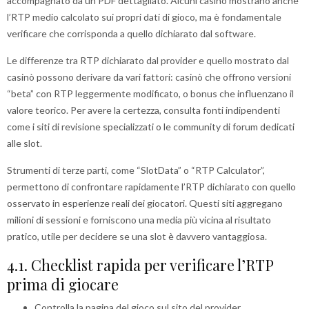
accompagnato da un PDF dettagliato. Alcuni casinò mostrano anche
l’RTP medio calcolato sui propri dati di gioco, ma è fondamentale
verificare che corrisponda a quello dichiarato dal software.
Le differenze tra RTP dichiarato dal provider e quello mostrato dal
casinò possono derivare da vari fattori: casinò che offrono versioni
“beta” con RTP leggermente modificato, o bonus che influenzano il
valore teorico. Per avere la certezza, consulta fonti indipendenti
come i siti di revisione specializzati o le community di forum dedicati
alle slot.
Strumenti di terze parti, come “SlotData” o “RTP Calculator”,
permettono di confrontare rapidamente l’RTP dichiarato con quello
osservato in esperienze reali dei giocatori. Questi siti aggregano
milioni di sessioni e forniscono una media più vicina al risultato
pratico, utile per decidere se una slot è davvero vantaggiosa.
4.1. Checklist rapida per verificare l’RTP
prima di giocare
Controlla la pagina del gioco sul sito del provider.