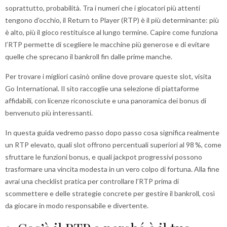
soprattutto, probabilità. Tra i numeri che i giocatori più attenti
tengono d’occhio, il Return to Player (RTP) è il più determinante: più
è alto, più il gioco restituisce al lungo termine. Capire come funziona
l’RTP permette di scegliere le macchine più generose e di evitare
quelle che sprecano il bankroll fin dalle prime manche.
Per trovare i
migliori casinò online
dove provare queste slot, visita
Go International. Il sito raccoglie una selezione di piattaforme
affidabili, con licenze riconosciute e una panoramica dei bonus di
benvenuto più interessanti.
In questa guida vedremo passo dopo passo cosa significa realmente
un RTP elevato, quali slot offrono percentuali superiori al 98 %, come
sfruttare le funzioni bonus, e quali jackpot progressivi possono
trasformare una vincita modesta in un vero colpo di fortuna. Alla fine
avrai una checklist pratica per controllare l’RTP prima di
scommettere e delle strategie concrete per gestire il bankroll, così
da giocare in modo responsabile e divertente.