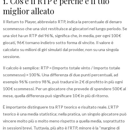
1. Cos’è il RTP e perché è il tuo
miglior alleato
Il Return to Player, abbreviato RTP, indica la percentuale di denaro
scommesso che una slot restituisce ai giocatori nel lungo periodo. Se
una slot ha un RTP del 96 %, significa che, in media, per ogni 100 €
giocati, 96 € tornano indietro sotto forma di vincite. Il valore è
calcolato su milioni di giri simulati dal provider, non su una singola
sessione.
Il calcolo è semplice: RTP = (Importo totale vinto / Importo totale
scommesso) × 100 %. Una differenza di due punti percentuali, ad
esempio 96 % contro 98 %, può tradursi in 2 € di profitto in più ogni
100 € scommessi. Per un giocatore che prevede di spendere 500 € al
mese, quella differenza può significare 10 € in più di ritorno.
È importante distinguere tra RTP teorico e risultato reale. L’RTP
teorico è una media statistica; nella pratica, un singolo giocatore può
vincere molto più o molto meno rispetto a quella media, soprattutto
in sessioni brevi. Tuttavia, più alto è l’RTP, minore è la “margine di