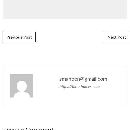
Post navigation
Previous Post
Next Post
smaheen@gmail.com
https://bina-homes.com
Leave a Comment