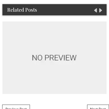
Related Posts
Post navigation
Previous Post
Next Post