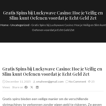
Gratis Spins bij Luckywave Casino: Hoe je Veilig en
Slim kunt Oefenen voordat je Echt Geld Zet
Home
›
Uncategorized
›
Gratis Spins bij Luckywave Casino: Hoe je Veilig en Slim kunt
Oefenen voordat je Echt Geld Zet
Gratis Spins bij Luckywave Casino: Hoe je Veilig en
Slim kunt Oefenen voordat je Echt Geld Zet
December 11, 2025
smaheen@gmail.com
No Comment
25
Views
Share on
Gratis spins bieden een veilige manier om de verschillende
slotmachines te verkennen zonder eigen geld te riskeren. Ze geven