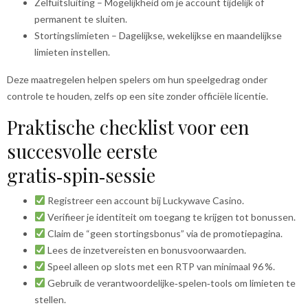
Zelfuitsluiting – Mogelijkheid om je account tijdelijk of
permanent te sluiten.
Stortingslimieten – Dagelijkse, wekelijkse en maandelijkse
limieten instellen.
Deze maatregelen helpen spelers om hun speelgedrag onder
controle te houden, zelfs op een site zonder officiële licentie.
Praktische checklist voor een
succesvolle eerste
gratis‑spin‑sessie
Registreer een account bij Luckywave Casino.
Verifieer je identiteit om toegang te krijgen tot bonussen.
Claim de “geen stortingsbonus” via de promotiepagina.
Lees de inzetvereisten en bonusvoorwaarden.
Speel alleen op slots met een RTP van minimaal 96 %.
Gebruik de verantwoordelijke‑spelen‑tools om limieten te
stellen.