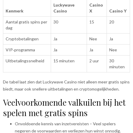
Luckywave
Casino
Kenmerk
Casino
X
Casino Y
Aantal gratis spins per
30
15
20
dag
Cryptobetalingen
Ja
Nee
Ja
VIP‑programma
Ja
Ja
Nee
Uitbetalingssnelheid
15 minuten
2 uur
30
minuten
De tabel laat zien dat Luckywave Casino niet alleen meer gratis spins
biedt, maar ook snellere uitbetalingen en cryptomogelijkheden.
Veelvoorkomende valkuilen bij het
spelen met gratis spins
Onvoldoende kennis van inzetvereisten – Veel spelers
negeren de voorwaarden en verliezen hun winst onnodig.