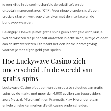
je een kijkje in de spelmechaniek, de volatiliteit en de
uitbetalingspercentages (RTP). Voor nieuwe spelers is dit een
cruciale stap om vertrouwd te raken met de interface en de
bonusvoorwaarden.
Belangrijk: Hoewel je met gratis spins geen echt geld wint, kun je
wel de winsten die je behaalt omzetten in echt saldo, mits je voldoet
aan de inzetvereisten. Dit maakt het een ideale leeromgeving
voordat je met eigen geld gaat spelen.
Hoe Luckywave Casino zich
onderscheidt in de wereld van
gratis spins
Luckywave Casino biedt een van de grootste selecties aan gratis
spins op de markt, met meer dan 4.800 spellen van topproviders
zoals NetEnt, Microgaming en Pragmatic Play. Hieronder staan
enkele unieke kenmerken die dit casino onderscheiden: