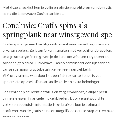
Met deze checklist kun je veilig en efficiënt profiteren van de gratis
spins die Luckywave Casino aanbiedt.
Conclusie: Gratis spins als
springplank naar winstgevend spel
Gratis spins zijn een krachtig instrument voor zowel beginners als
ervaren spelers. Ze laten je kennismaken met verschillende spellen,
test je strategieën en geven je de kans om winsten te genereren
zonder eigen risico. Luckywave Casino combineert een rijk aanbod
van gratis spins, cryptobetalingen en een aantrekkelijk
VIP‑programma, waardoor het een interessante keuze is voor
spelers die op zoek zijn naar snelle actie en extra beloningen.
Let echter op de licentiestatus en zorg ervoor dat je altijd speelt
binnen je eigen financiële mogelijkheden. Door verantwoord te
gokken en de juiste informatie te gebruiken, kun je optimaal
profiteren van de gratis spins en mogelijk de eerste stap zetten naar
grotere winsten.