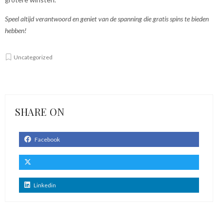
Speel altijd verantwoord en geniet van de spanning die gratis spins te bieden
hebben!
Uncategorized
SHARE ON
Facebook
Linkedin