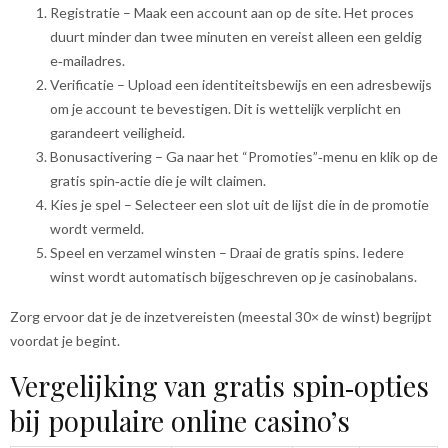
Registratie – Maak een account aan op de site. Het proces
duurt minder dan twee minuten en vereist alleen een geldig
e‑mailadres.
Verificatie – Upload een identiteitsbewijs en een adresbewijs
om je account te bevestigen. Dit is wettelijk verplicht en
garandeert veiligheid.
Bonusactivering – Ga naar het “Promoties”‑menu en klik op de
gratis spin‑actie die je wilt claimen.
Kies je spel – Selecteer een slot uit de lijst die in de promotie
wordt vermeld.
Speel en verzamel winsten – Draai de gratis spins. Iedere
winst wordt automatisch bijgeschreven op je casinobalans.
Zorg ervoor dat je de inzetvereisten (meestal 30× de winst) begrijpt
voordat je begint.
Vergelijking van gratis spin‑opties
bij populaire online casino’s