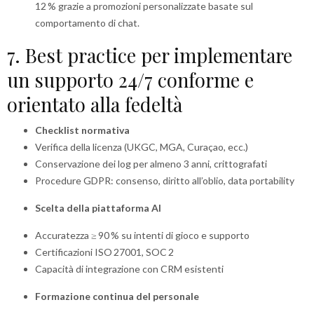
12 % grazie a promozioni personalizzate basate sul
comportamento di chat.
7. Best practice per implementare
un supporto 24/7 conforme e
orientato alla fedeltà
Checklist normativa
Verifica della licenza (UKGC, MGA, Curaçao, ecc.)
Conservazione dei log per almeno 3 anni, crittografati
Procedure GDPR: consenso, diritto all’oblio, data portability
Scelta della piattaforma AI
Accuratezza ≥ 90 % su intenti di gioco e supporto
Certificazioni ISO 27001, SOC 2
Capacità di integrazione con CRM esistenti
Formazione continua del personale