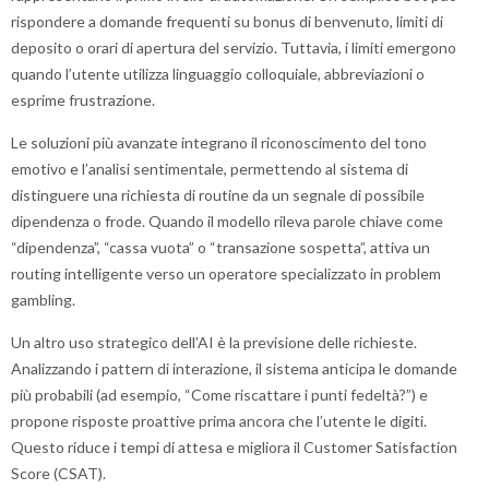
rispondere a domande frequenti su bonus di benvenuto, limiti di
deposito o orari di apertura del servizio. Tuttavia, i limiti emergono
quando l’utente utilizza linguaggio colloquiale, abbreviazioni o
esprime frustrazione.
Le soluzioni più avanzate integrano il riconoscimento del tono
emotivo e l’analisi sentimentale, permettendo al sistema di
distinguere una richiesta di routine da un segnale di possibile
dipendenza o frode. Quando il modello rileva parole chiave come
“dipendenza”, “cassa vuota” o “transazione sospetta”, attiva un
routing intelligente verso un operatore specializzato in problem
gambling.
Un altro uso strategico dell’AI è la previsione delle richieste.
Analizzando i pattern di interazione, il sistema anticipa le domande
più probabili (ad esempio, “Come riscattare i punti fedeltà?”) e
propone risposte proattive prima ancora che l’utente le digiti.
Questo riduce i tempi di attesa e migliora il Customer Satisfaction
Score (CSAT).