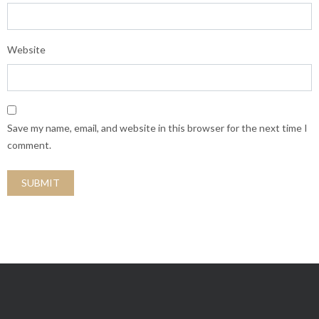
Website
Save my name, email, and website in this browser for the next time I
comment.