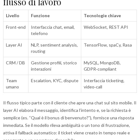
flusso di lavoro
Livello
Funzione
Tecnologie chiave
Front‑end
Interfaccia chat, email,
WebSocket, REST API
telefono
Layer AI
NLP, sentiment analysis,
TensorFlow, spaCy, Rasa
routing
CRM / DB
Gestione profili, storico
MySQL, MongoDB,
interazioni
GDPR‑compliant
Team
Escalation, KYC, dispute
Interfaccia ticketing,
umano
video‑call
Il flusso tipico parte con il cliente che apre una chat sul sito mobile. Il
layer AI elabora il messaggio, identifica l’intento e, se la richiesta è
semplice (es. “Qual è il bonus di benvenuto?”), fornisce una risposta
immediata. Se il modello rileva ambiguità o un tono di frustrazione,
attiva il fallback automatico: il ticket viene creato in tempo reale e