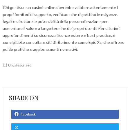
Chi gestisce un casinò online dovrebbe valutare attentamente i
propri fornitori di supporto, verificare che rispettino le esigenze
legali e sfruttare le potenzialità della personalizzazione per
aumentare il valore a lungo termine dei propri utenti. Per ulteriori
approfondimenti su sicurezza, licenze estere e best practice, è
consigliabile consultare siti di riferimento come Epic Xs, che offrono
guide pratiche e aggiornamenti normativi.
Uncategorized
SHARE ON
Facebook