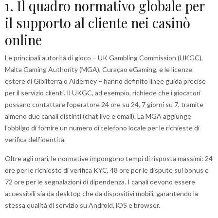
1. Il quadro normativo globale per
il supporto al cliente nei casinò
online
Le principali autorità di gioco – UK Gambling Commission (UKGC),
Malta Gaming Authority (MGA), Curaçao eGaming, e le licenze
estere di Gibilterra o Alderney – hanno definito linee guida precise
per il servizio clienti. Il UKGC, ad esempio, richiede che i giocatori
possano contattare l’operatore 24 ore su 24, 7 giorni su 7, tramite
almeno due canali distinti (chat live e email). La MGA aggiunge
l’obbligo di fornire un numero di telefono locale per le richieste di
verifica dell’identità.
Oltre agli orari, le normative impongono tempi di risposta massimi: 24
ore per le richieste di verifica KYC, 48 ore per le dispute sui bonus e
72 ore per le segnalazioni di dipendenza. I canali devono essere
accessibili sia da desktop che da dispositivi mobili, garantendo la
stessa qualità di servizio su Android, iOS e browser.