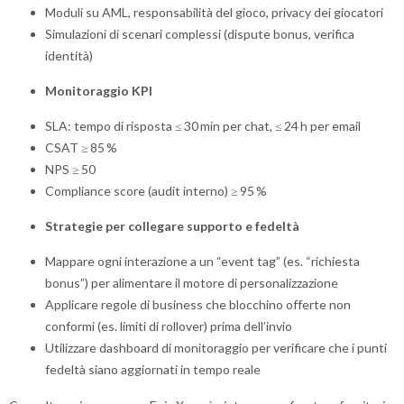
Moduli su AML, responsabilità del gioco, privacy dei giocatori
Simulazioni di scenari complessi (dispute bonus, verifica
identità)
Monitoraggio KPI
SLA: tempo di risposta ≤ 30 min per chat, ≤ 24 h per email
CSAT ≥ 85 %
NPS ≥ 50
Compliance score (audit interno) ≥ 95 %
Strategie per collegare supporto e fedeltà
Mappare ogni interazione a un “event tag” (es. “richiesta
bonus”) per alimentare il motore di personalizzazione
Applicare regole di business che blocchino offerte non
conformi (es. limiti di rollover) prima dell’invio
Utilizzare dashboard di monitoraggio per verificare che i punti
fedeltà siano aggiornati in tempo reale