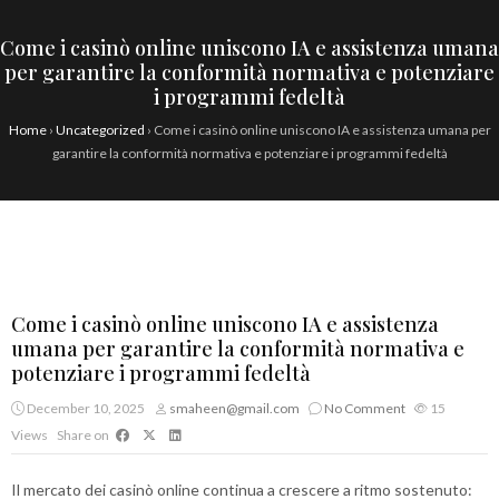
Come i casinò online uniscono IA e assistenza umana
per garantire la conformità normativa e potenziare
i programmi fedeltà
Home
›
Uncategorized
›
Come i casinò online uniscono IA e assistenza umana per
garantire la conformità normativa e potenziare i programmi fedeltà
Come i casinò online uniscono IA e assistenza
umana per garantire la conformità normativa e
potenziare i programmi fedeltà
December 10, 2025
smaheen@gmail.com
No Comment
15
Views
Share on
Il mercato dei casinò online continua a crescere a ritmo sostenuto: