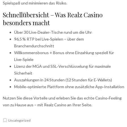
Spielspaß und minimieren das Risiko.
Schnellübersicht – Was Realz Casino
besonders macht
Über 30 Live‑Dealer‑Tische rund um die Uhr
96,5 % RTP bei Live‑Spielen – über dem
Branchendurchschnitt
Willkommensbonus + Bonus ohne Einzahlung speziell für
Live‑Spiele
Lizenz der MGA und SSL‑Verschlüsselung für maximale
Sicherheit
Auszahlungen in 24 Stunden (12 Stunden für E‑Wallets)
Mobile‑optimierte Plattform ohne zusätzliche App‑Installation
Nutzen Sie diese Vorteile und erleben Sie das echte Casino‑Feeling
von zu Hause aus – mit Realz Casino an Ihrer Seite.
Uncategorized