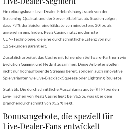
Live‑Dealer‑Segment
Ein reibungsloses Live‑Dealer‑Erlebnis hängt stark von der
Streaming‑Qualität und der Server‑Stabilität ab. Studien zeigen,
dass 78 % der Spieler eine Bildrate von mindestens 30 fps als
angenehm empfinden. Realz Casino nutzt modernste
CDN‑Technologie, die eine durchschnittliche Latenz von nur
1,2 Sekunden garantiert.
Zusätzlich arbeitet das Casino mit führenden Software‑Partnern wie
Evolution Gaming und NetEnt zusammen. Diese Anbieter stellen
nicht nur hochauflösende Streams bereit, sondern auch innovative
Spielvarianten wie Live‑Blackjack Squeeze oder Lightning Roulette.
Statistik: Die durchschnittliche Auszahlungsquote (RTP) bei den
Live‑Tischen von Realz Casino liegt bei 96,5 %, was über dem
Branchendurchschnitt von 95,2 % liegt.
Bonusangebote, die speziell für
Live‑Dealer‑Fans entwickelt