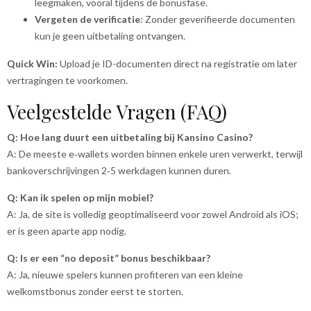
leegmaken, vooral tijdens de bonusfase.
Vergeten de verificatie
: Zonder geverifieerde documenten
kun je geen uitbetaling ontvangen.
Quick Win:
Upload je ID-documenten direct na registratie om later
vertragingen te voorkomen.
Veelgestelde Vragen (FAQ)
Q: Hoe lang duurt een uitbetaling bij Kansino Casino?
A: De meeste e‑wallets worden binnen enkele uren verwerkt, terwijl
bankoverschrijvingen 2‑5 werkdagen kunnen duren.
Q: Kan ik spelen op mijn mobiel?
A: Ja, de site is volledig geoptimaliseerd voor zowel Android als iOS;
er is geen aparte app nodig.
Q: Is er een “no deposit” bonus beschikbaar?
A: Ja, nieuwe spelers kunnen profiteren van een kleine
welkomstbonus zonder eerst te storten.