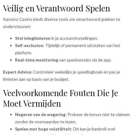
Veilig en Verantwoord Spelen
Kansino Casino biedt diverse tools om verantwoord gokken te
ondersteunen:
Stel inleglimieten
in je accountinstellingen.
Self‑exclusion
: Tijdelijk of permanent uitsluiten van het
platform.
Real‑time monitoring
van speelsessies via de app.
Expert Advice:
Controleer wekelijks je speellogboek en pas je
limieten aan op basis van je budget.
Veelvoorkomende Fouten Die Je
Moet Vermijden
Negeren van de wagering
: Probeer de bonus niet te claimen
zonder de voorwaarden te lezen.
Spelen met hoge volatiliteit
: Dit kan je bankroll snel