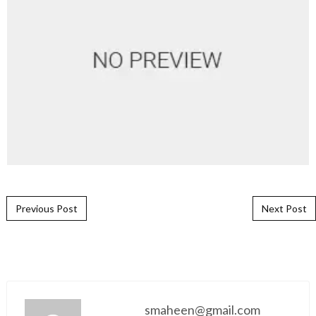
Post navigation
Previous Post
Next Post
smaheen@gmail.com