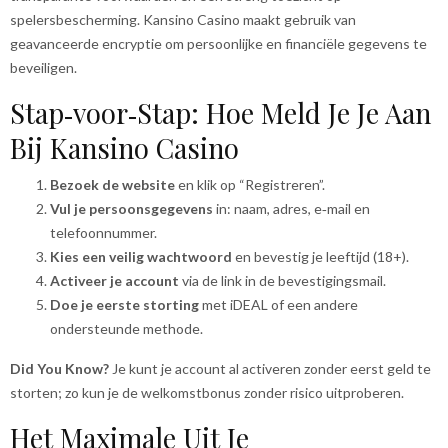
spelersbescherming. Kansino Casino maakt gebruik van
geavanceerde encryptie om persoonlijke en financiële gegevens te
beveiligen.
Stap‑voor‑Stap: Hoe Meld Je Je Aan
Bij Kansino Casino
Bezoek de website
en klik op “Registreren”.
Vul je persoonsgegevens
in: naam, adres, e‑mail en
telefoonnummer.
Kies een veilig wachtwoord
en bevestig je leeftijd (18+).
Activeer je account
via de link in de bevestigingsmail.
Doe je eerste storting
met iDEAL of een andere
ondersteunde methode.
Did You Know?
Je kunt je account al activeren zonder eerst geld te
storten; zo kun je de welkomstbonus zonder risico uitproberen.
Het Maximale Uit Je