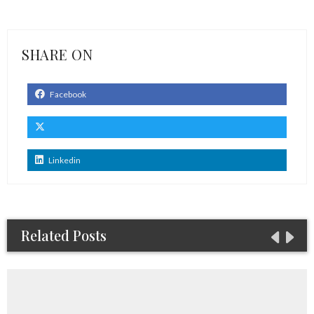
SHARE ON
Facebook
Linkedin
Related Posts