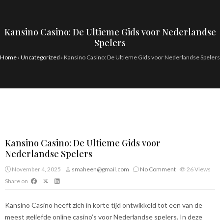
Kansino Casino: De Ultieme Gids voor Nederlandse
Spelers
Home
›
Uncategorized
›
Kansino Casino: De Ultieme Gids voor Nederlandse Spelers
Kansino Casino: De Ultieme Gids voor
Nederlandse Spelers
November 4, 2025
smaheen@gmail.com
No Comment
26
Views
Share on
Kansino Casino heeft zich in korte tijd ontwikkeld tot een van de
meest geliefde online casino’s voor Nederlandse spelers. In deze