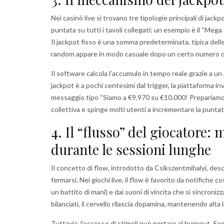
Nei casinò live si trovano tre tipologie principali di jac
puntata su tutti i tavoli collegati; un esempio è il “Mega
Il jackpot fisso è una somma predeterminata, tipica delle 
random appare in modo casuale dopo un certo numero di 
Il software calcola l’accumulo in tempo reale grazie a un
jackpot è a pochi centesimi dal trigger, la piattaforma in
messaggio tipo “Siamo a €9.970 su €10.000! Prepariamo
collettiva e spinge molti utenti a incrementare la puntat
4. Il “flusso” del giocatore: 
durante le sessioni lunghe
Il concetto di flow, introdotto da Csikszentmihalyi, de
fermarsi. Nei giochi live, il flow è favorito da notifiche c
un battito di mani) e dai suoni di vincita che si sincron
bilanciati, il cervello rilascia dopamina, mantenendo alta 
Tuttavia, l’eccesso di stimoli può portare al burnout. Se