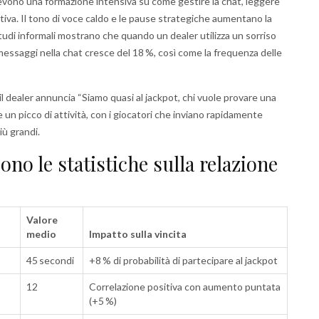
cevono una formazione intensiva su come gestire la chat, leggere
iva. Il tono di voce caldo e le pause strategiche aumentano la
 Studi informali mostrano che quando un dealer utilizza un sorriso
messaggi nella chat cresce del 18 %, così come la frequenza delle
il dealer annuncia “Siamo quasi al jackpot, chi vuole provare una
un picco di attività, con i giocatori che inviano rapidamente
iù grandi.
cono le statistiche sulla relazione
Valore
medio
Impatto sulla vincita
45 secondi
+8 % di probabilità di partecipare al jackpot
12
Correlazione positiva con aumento puntata
(+5 %)