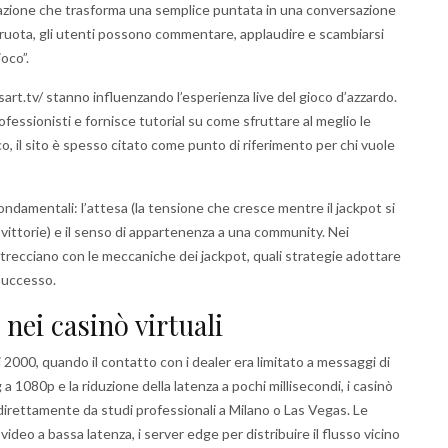
icazione che trasforma una semplice puntata in una conversazione
 la ruota, gli utenti possono commentare, applaudire e scambiarsi
oco”.
sart.tv/
stanno influenzando l’esperienza live del gioco d’azzardo.
fessionisti e fornisce tutorial su come sfruttare al meglio le
o, il sito è spesso citato come punto di riferimento per chi vuole
fondamentali: l’attesa (la tensione che cresce mentre il jackpot si
ole vittorie) e il senso di appartenenza a una community. Nei
trecciano con le meccaniche dei jackpot, quali strategie adottare
 successo.
 nei casinò virtuali
ni 2000, quando il contatto con i dealer era limitato a messaggi di
a 1080p e la riduzione della latenza a pochi millisecondi, i casinò
i direttamente da studi professionali a Milano o Las Vegas. Le
ideo a bassa latenza, i server edge per distribuire il flusso vicino