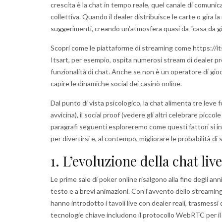
crescita è la chat in tempo reale, quel canale di comun
collettiva. Quando il dealer distribuisce le carte o gira
suggerimenti, creando un’atmosfera quasi da “casa da gi
Scopri come le piattaforme di streaming come
https://it
Itsart, per esempio, ospita numerosi stream di dealer pro
funzionalità di chat. Anche se non è un operatore di gioc
capire le dinamiche social dei casinò online.
Dal punto di vista psicologico, la chat alimenta tre leve 
avvicina), il social proof (vedere gli altri celebrare picc
paragrafi seguenti esploreremo come questi fattori si in
per divertirsi e, al contempo, migliorare le probabilità di
1. L’evoluzione della chat live
Le prime sale di poker online risalgono alla fine degli an
testo e a brevi animazioni. Con l’avvento dello streaming 
hanno introdotto i tavoli live con dealer reali, trasmess
tecnologie chiave includono il protocollo WebRTC per il v