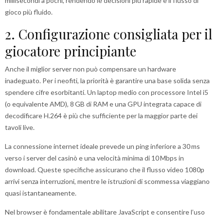
millisecondi a pochi, rendendo le decisioni più rapide e il flusso di
gioco più fluido.
2. Configurazione consigliata per il
giocatore principiante
Anche il miglior server non può compensare un hardware
inadeguato. Per i neofiti, la priorità è garantire una base solida senza
spendere cifre esorbitanti. Un laptop medio con processore Intel i5
(o equivalente AMD), 8 GB di RAM e una GPU integrata capace di
decodificare H.264 è più che sufficiente per la maggior parte dei
tavoli live.
La connessione internet ideale prevede un ping inferiore a 30 ms
verso i server del casinò e una velocità minima di 10 Mbps in
download. Queste specifiche assicurano che il flusso video 1080p
arrivi senza interruzioni, mentre le istruzioni di scommessa viaggiano
quasi istantaneamente.
Nel browser è fondamentale abilitare JavaScript e consentire l’uso