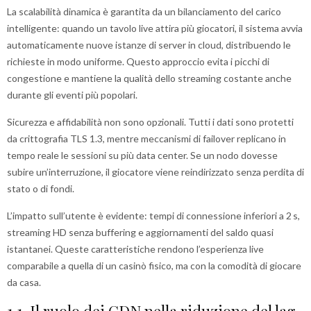
La scalabilità dinamica è garantita da un bilanciamento del carico
intelligente: quando un tavolo live attira più giocatori, il sistema avvia
automaticamente nuove istanze di server in cloud, distribuendo le
richieste in modo uniforme. Questo approccio evita i picchi di
congestione e mantiene la qualità dello streaming costante anche
durante gli eventi più popolari.
Sicurezza e affidabilità non sono opzionali. Tutti i dati sono protetti
da crittografia TLS 1.3, mentre meccanismi di failover replicano in
tempo reale le sessioni su più data center. Se un nodo dovesse
subire un’interruzione, il giocatore viene reindirizzato senza perdita di
stato o di fondi.
L’impatto sull’utente è evidente: tempi di connessione inferiori a 2 s,
streaming HD senza buffering e aggiornamenti del saldo quasi
istantanei. Queste caratteristiche rendono l’esperienza live
comparabile a quella di un casinò fisico, ma con la comodità di giocare
da casa.
1.1. Il ruolo dei CDN nella riduzione del lag