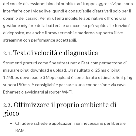
dei cookie di sessione; blocchi pubblicitari troppo aggressivi possono
interferire con i video live, quindi è consigliabile disattivarli solo per il
dominio del casinò. Per gli utenti mobile, le app native offrono una
gestione migliore della batteria e un accesso più rapido alle funzioni
di deposito, ma anche il browser mobile moderno supporta il live
streaming con performance accettabili.
2.1. Test di velocità e diagnostica
Strumenti gratuiti come Speedtest.net o Fast.com permettono di
misurare ping, download e upload. Un risultato di 25 ms di ping,
12 Mbps download e 3 Mbps upload è considerato ottimale. Se il ping
supera i 50 ms, è consigliabile passare a una connessione via cavo
Ethernet o avvicinarsi al router Wi‑Fi.
2.2. Ottimizzare il proprio ambiente di
gioco
Chiudere schede e applicazioni non necessarie per liberare
RAM.