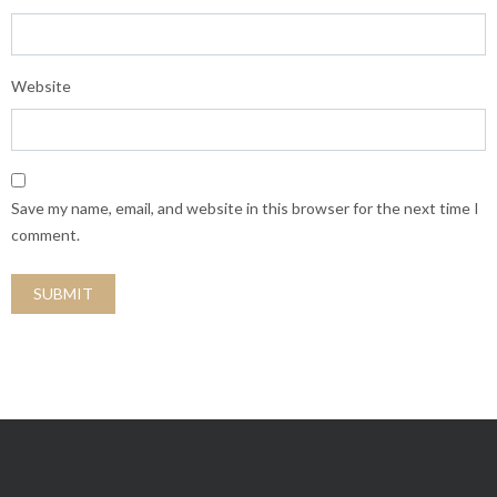
Website
Save my name, email, and website in this browser for the next time I
comment.