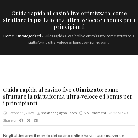
Guida rapida al casinò live ottimizzato: come
sfruttare la piattaforma ultra‑veloce e i bonus per i
principianti
Home
›
Uncategorized
›
Guida rapida al casinò live ottimizzato: come sfruttare la
piattaforma ultra‑veloce e i bonus per i principianti
Guida rapida al casinò live ottimizzato: come
sfruttare la piattaforma ultra‑veloce e i bonus per
i principianti
October 1, 2025
smaheen@gmail.com
No Comment
28
Views
Share on
Negli ultimi anni il mondo dei casinò online ha vissuto una vera e