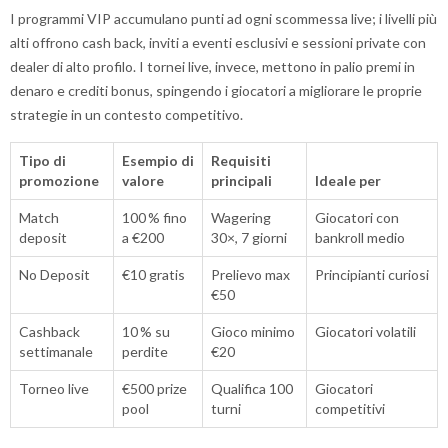
I programmi VIP accumulano punti ad ogni scommessa live; i livelli più
alti offrono cash back, inviti a eventi esclusivi e sessioni private con
dealer di alto profilo. I tornei live, invece, mettono in palio premi in
denaro e crediti bonus, spingendo i giocatori a migliorare le proprie
strategie in un contesto competitivo.
Tipo di
Esempio di
Requisiti
promozione
valore
principali
Ideale per
Match
100 % fino
Wagering
Giocatori con
deposit
a €200
30×, 7 giorni
bankroll medio
No Deposit
€10 gratis
Prelievo max
Principianti curiosi
€50
Cashback
10 % su
Gioco minimo
Giocatori volatili
settimanale
perdite
€20
Torneo live
€500 prize
Qualifica 100
Giocatori
pool
turni
competitivi