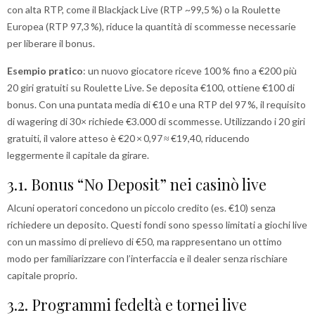
con alta RTP, come il Blackjack Live (RTP ~99,5 %) o la Roulette
Europea (RTP 97,3 %), riduce la quantità di scommesse necessarie
per liberare il bonus.
Esempio pratico
: un nuovo giocatore riceve 100 % fino a €200 più
20 giri gratuiti su Roulette Live. Se deposita €100, ottiene €100 di
bonus. Con una puntata media di €10 e una RTP del 97 %, il requisito
di wagering di 30× richiede €3.000 di scommesse. Utilizzando i 20 giri
gratuiti, il valore atteso è €20 × 0,97 ≈ €19,40, riducendo
leggermente il capitale da girare.
3.1. Bonus “No Deposit” nei casinò live
Alcuni operatori concedono un piccolo credito (es. €10) senza
richiedere un deposito. Questi fondi sono spesso limitati a giochi live
con un massimo di prelievo di €50, ma rappresentano un ottimo
modo per familiarizzare con l’interfaccia e il dealer senza rischiare
capitale proprio.
3.2. Programmi fedeltà e tornei live