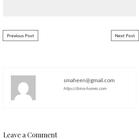
Post navigation
Previous Post
Next Post
smaheen@gmail.com
https://bina-homes.com
Leave a Comment