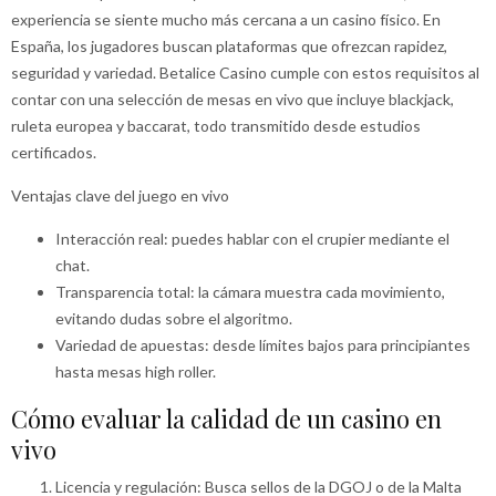
experiencia se siente mucho más cercana a un casino físico. En
España, los jugadores buscan plataformas que ofrezcan rapidez,
seguridad y variedad. Betalice Casino cumple con estos requisitos al
contar con una selección de mesas en vivo que incluye blackjack,
ruleta europea y baccarat, todo transmitido desde estudios
certificados.
Ventajas clave del juego en vivo
Interacción real: puedes hablar con el crupier mediante el
chat.
Transparencia total: la cámara muestra cada movimiento,
evitando dudas sobre el algoritmo.
Variedad de apuestas: desde límites bajos para principiantes
hasta mesas high roller.
Cómo evaluar la calidad de un casino en
vivo
Licencia y regulación: Busca sellos de la DGOJ o de la Malta