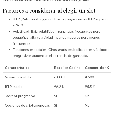
Factores a considerar al elegir un slot
RTP (Retorno al Jugador): Busca juegos con un RTP superior
al 96 %.
Volatilidad: Baja volatilidad = ganancias frecuentes pero
pequeñas; alta volatilidad = pagos mayores pero menos
frecuentes.
Funciones especiales: Giros gratis, multiplicadores y jackpots
progresivos aumentan el potencial de ganancia.
Característica
Betalice Casino
Competidor X
Número de slots
6.000+
4.500
RTP medio
96.2 %
95.5 %
Jackpot progresivo
Sí
No
Opciones de criptomonedas
Sí
No