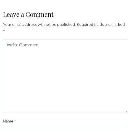
Leave a Comment
Your email address will not be published.
Required fields are marked
*
Name
*