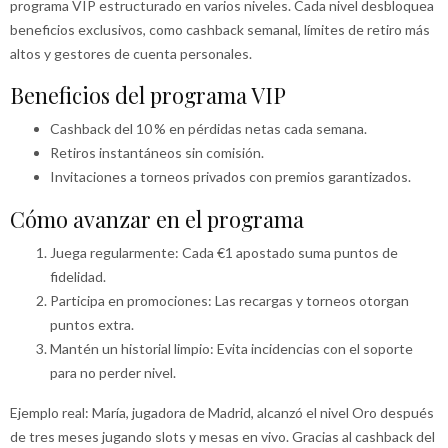
programa VIP estructurado en varios niveles. Cada nivel desbloquea
beneficios exclusivos, como cashback semanal, límites de retiro más
altos y gestores de cuenta personales.
Beneficios del programa VIP
Cashback del 10 % en pérdidas netas cada semana.
Retiros instantáneos sin comisión.
Invitaciones a torneos privados con premios garantizados.
Cómo avanzar en el programa
Juega regularmente: Cada €1 apostado suma puntos de
fidelidad.
Participa en promociones: Las recargas y torneos otorgan
puntos extra.
Mantén un historial limpio: Evita incidencias con el soporte
para no perder nivel.
Ejemplo real: María, jugadora de Madrid, alcanzó el nivel Oro después
de tres meses jugando slots y mesas en vivo. Gracias al cashback del