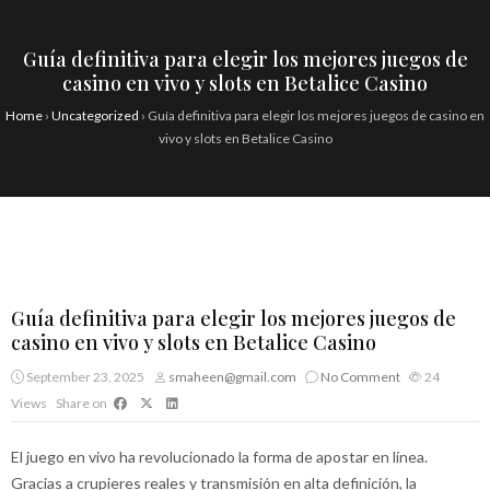
Guía definitiva para elegir los mejores juegos de
casino en vivo y slots en Betalice Casino
Home
›
Uncategorized
›
Guía definitiva para elegir los mejores juegos de casino en
vivo y slots en Betalice Casino
Guía definitiva para elegir los mejores juegos de
casino en vivo y slots en Betalice Casino
September 23, 2025
smaheen@gmail.com
No Comment
24
Views
Share on
El juego en vivo ha revolucionado la forma de apostar en línea.
Gracias a crupieres reales y transmisión en alta definición, la