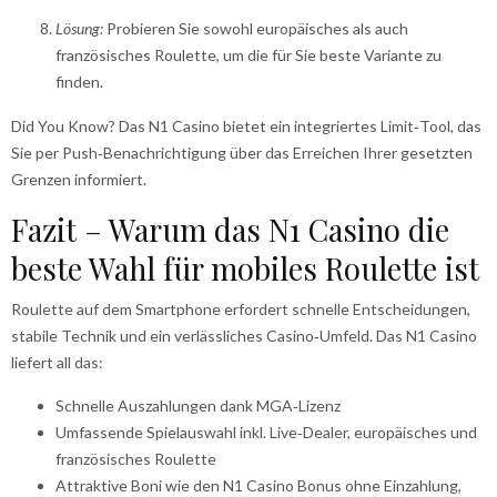
Lösung:
Probieren Sie sowohl europäisches als auch
französisches Roulette, um die für Sie beste Variante zu
finden.
Did You Know? Das N1 Casino bietet ein integriertes Limit‑Tool, das
Sie per Push‑Benachrichtigung über das Erreichen Ihrer gesetzten
Grenzen informiert.
Fazit – Warum das N1 Casino die
beste Wahl für mobiles Roulette ist
Roulette auf dem Smartphone erfordert schnelle Entscheidungen,
stabile Technik und ein verlässliches Casino‑Umfeld. Das N1 Casino
liefert all das:
Schnelle Auszahlungen dank MGA‑Lizenz
Umfassende Spielauswahl inkl. Live‑Dealer, europäisches und
französisches Roulette
Attraktive Boni wie den
N1 Casino Bonus ohne Einzahlung
,