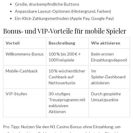
Große, druckempfindliche Buttons
Anpassbare Layout‑Optionen (Hintergrund, Farben)
Ein‑Klick‑Zahlungsmethoden (Apple Pay, Google Pay)
Bonus‑ und VIP‑Vorteile für mobile Spieler
Vorteil
Beschreibung
Wie aktivieren
Willkommens‑Bonus
100 % bis 200 € +
Beim ersten
100 Freispiele
Einzahlungsdeposit
Mobile‑Cashback
10 % wöchentlicher
Im
Cashback auf
Spieler‑Dashboard
Nettoverluste
aktivieren
VIP‑Stufen
30‑stufiges
Durch gespielte
Treueprogramm mit
Umsatzpunkte
exklusiven
Aktionen
Pro Tipp: Nutzen Sie den N1 Casino Bonus ohne Einzahlung, um