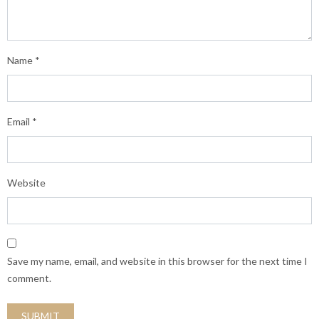
Name
*
Email
*
Website
Save my name, email, and website in this browser for the next time I
comment.