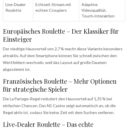
Live‑Dealer
Echtzeit‑Stream mit
Adaptive
Roulette
echten Croupiers
Videoqualität,
Touch‑Interaktion
Europäisches Roulette – Der Klassiker für
Einsteiger
Der niedrige Hausvorteil von 2,7 % macht diese Variante besonders
attraktiv. Auf dem Smartphone können Sie schnell zwischen den
Wettfeldern wechseln, weil das Layout auf große Daumen
abgestimmt ist.
Französisches Roulette – Mehr Optionen
für strategische Spieler
Die La Partage‑Regel reduziert den Hausvorteil auf 1,35 % bei
einfachen Chancen. Das N1 Casino zeigt automatisch an, ob die
Regel aktiv ist, sodass Sie keine Zeit mit dem Suchen verlieren.
Live‑Dealer Roulette – Das echte