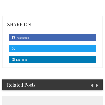
SHARE ON
Facebook
Linkedin
Related Posts