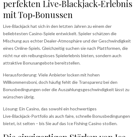
perfekten Live‑Blackjack‑Erlebnis
mit Top‑Bonussen
Live‑Blackjack hat sich in den letzten Jahren zu einem der
beliebtesten Casino‑Spiele entwickelt. Spieler schätzen die
Mischung aus echter Dealer‑Atmosphäre und der Geschwindigkeit
eines Online‑Spiels. Gleichzeitig suchen sie nach Plattformen, die
nicht nur ein reibungsloses Spielerlebnis bieten, sondern auch
attraktive Bonusangebote bereitstellen.
Herausforderung: Viele Anbieter locken mit hohen
Willkommensboni, doch häufig fehlt die Transparenz bei den
Bonusbedingungen oder die Auszahlungsgeschwindigkeit lässt zu
wünschen übrig.
Lösung: Ein Casino, das sowohl ein hochwertiges
Live‑Blackjack‑Portfolio als auch faire, schnelle Bonusbedingungen
bietet, ist selten – bis Sie auf das Ice Fishing Casino stoßen.