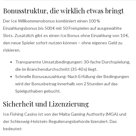
Bonusstruktur, die wirklich etwas bringt
Der Ice Willkommensbonus kombiniert einen 100 %
Einzahlungsbonus bis 500 € mit 50 Freispielen auf ausgewählte
Slots. Zusätzlich gibt es einen Ice Bonus ohne Einzahlung von 10 €,
den neue Spieler sofort nutzen können – ohne eigenes Geld zu
riskieren.
Transparente Umsatzbedingungen: 30‑fache Durchspielung,
die im Branchendurchschnitt (35‑40 x) liegt.
Schnelle Bonusauszahlung: Nach Erfüllung der Bedingungen
wird der Bonusbetrag innerhalb von 2 Stunden auf das
Spielguthaben gebucht.
Sicherheit und Lizenzierung
Ice Fishing Casino ist von der Malta Gaming Authority (MGA) und
der Schleswig‑Holstein‑Regulierungsbehörde lizenziert. Das
bedeutet: