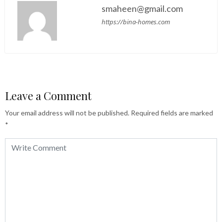
smaheen@gmail.com
https://bina-homes.com
Leave a Comment
Your email address will not be published.
Required fields are marked
*