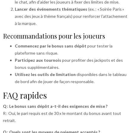
le chat, afin d’aider les joueurs à fixer des limites de mise.
Lancer des événements thématiques
(ex. : « Soirée Paris »
avec des jeux à thème français) pour renforcer l’attachement
à la marque.
Recommandations pour les joueurs
Commencez par le bonus sans dépôt
pour tester la
plateforme sans risque.
Participez aux tournois
pour profiter des jackpots et des
bonus supplémentaires.
Utilisez les outils de limitation
disponibles dans le tableau
de bord afin de jouer de façon responsable.
FAQ rapides
Q : Le bonus sans dépôt a-t-il des exigences de mise ?
R : Oui, le pari requis est de 30 x le montant du bonus avant tout
retrait.
Q : Quels sont les moyens de paiement acceptés ?