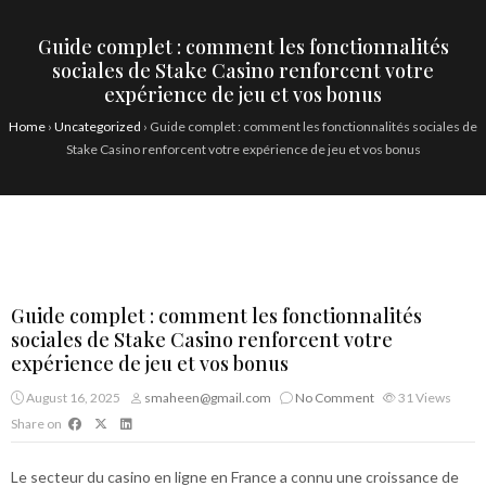
Guide complet : comment les fonctionnalités
sociales de Stake Casino renforcent votre
expérience de jeu et vos bonus
Home
›
Uncategorized
›
Guide complet : comment les fonctionnalités sociales de
Stake Casino renforcent votre expérience de jeu et vos bonus
Guide complet : comment les fonctionnalités
sociales de Stake Casino renforcent votre
expérience de jeu et vos bonus
August 16, 2025
smaheen@gmail.com
No Comment
31
Views
Share on
Le secteur du casino en ligne en France a connu une croissance de