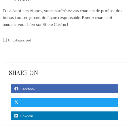
En suivant ces étapes, vous maximisez vos chances de profiter des
bonus tout en jouant de façon responsable. Bonne chance et
amusez‑vous bien sur Stake Casino !
Uncategorized
SHARE ON
Facebook
Linkedin