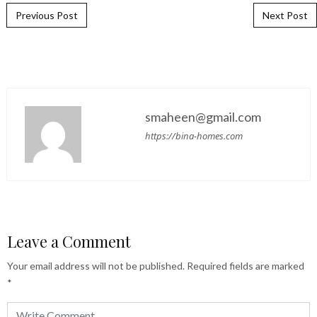
Post navigation
Previous Post
Next Post
smaheen@gmail.com
https://bina-homes.com
Leave a Comment
Your email address will not be published.
Required fields are marked
*