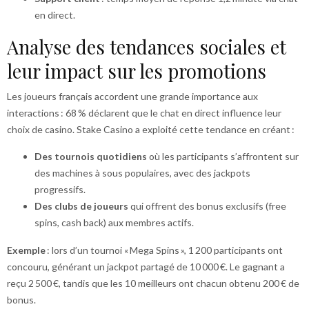
en direct.
Analyse des tendances sociales et
leur impact sur les promotions
Les joueurs français accordent une grande importance aux
interactions : 68 % déclarent que le chat en direct influence leur
choix de casino. Stake Casino a exploité cette tendance en créant :
Des tournois quotidiens
où les participants s’affrontent sur
des machines à sous populaires, avec des jackpots
progressifs.
Des clubs de joueurs
qui offrent des bonus exclusifs (free
spins, cash back) aux membres actifs.
Exemple
: lors d’un tournoi « Mega Spins », 1 200 participants ont
concouru, générant un jackpot partagé de 10 000 €. Le gagnant a
reçu 2 500 €, tandis que les 10 meilleurs ont chacun obtenu 200 € de
bonus.