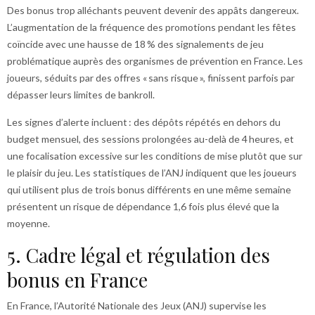
Des bonus trop alléchants peuvent devenir des appâts dangereux.
L’augmentation de la fréquence des promotions pendant les fêtes
coïncide avec une hausse de 18 % des signalements de jeu
problématique auprès des organismes de prévention en France. Les
joueurs, séduits par des offres « sans risque », finissent parfois par
dépasser leurs limites de bankroll.
Les signes d’alerte incluent : des dépôts répétés en dehors du
budget mensuel, des sessions prolongées au-delà de 4 heures, et
une focalisation excessive sur les conditions de mise plutôt que sur
le plaisir du jeu. Les statistiques de l’ANJ indiquent que les joueurs
qui utilisent plus de trois bonus différents en une même semaine
présentent un risque de dépendance 1,6 fois plus élevé que la
moyenne.
5. Cadre légal et régulation des
bonus en France
En France, l’Autorité Nationale des Jeux (ANJ) supervise les