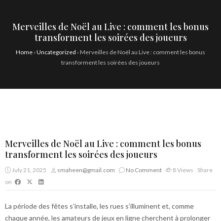
Merveilles de Noël au Live : comment les bonus
transforment les soirées des joueurs
Home
›
Uncategorized
›
Merveilles de Noël au Live : comment les bonus
transforment les soirées des joueurs
Merveilles de Noël au Live : comment les bonus
transforment les soirées des joueurs
July 21, 2025
smaheen@gmail.com
No Comment
8
Views
Share
on
La période des fêtes s’installe, les rues s’illuminent et, comme
chaque année, les amateurs de jeux en ligne cherchent à prolonger