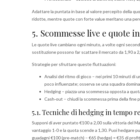
Adattare la puntata in base al valore percepito della q
ridotte, mentre quote con forte value meritano una perce
5. Scommesse live e quote in
Le quote live cambiano ogni minuto, a volte ogni secondo
sostituzione possono far scattare il mercato da 1,90 a 2,
Strategie per sfruttare queste fluttuazioni:
Analisi del ritmo di gioco – nei primi 10 minuti di u
poco influenzate; osserva se una squadra domina 
Hedging – piazza una scommessa opposta a quota p
Cash‑out – chiudi la scommessa prima della fine pe
5.1. Tecniche di hedging in tempo re
Supponi di aver puntato €100 a 2,00 sulla vittoria del M
vantaggio 1‑0 e la quota scende a 1,30. Puoi hedgare punt
guadagni €100 (pre‑match) – €65 (hedge) = €35 di profitto