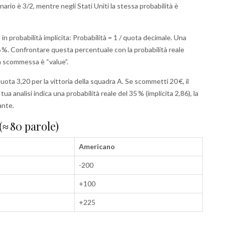
nario è 3/2, mentre negli Stati Uniti la stessa probabilità è
n probabilità implicita: Probabilità = 1 / quota decimale. Una
,6 %. Confrontare questa percentuale con la probabilità reale
la scommessa è “value”.
ota 3,20 per la vittoria della squadra A. Se scommetti 20 €, il
tua analisi indica una probabilità reale del 35 % (implicita 2,86), la
ante.
(≈ 80 parole)
Americano
-200
+100
+225