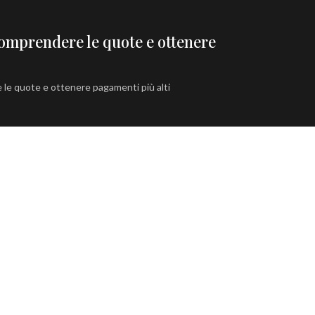
comprendere le quote e ottenere
le quote e ottenere pagamenti più alti