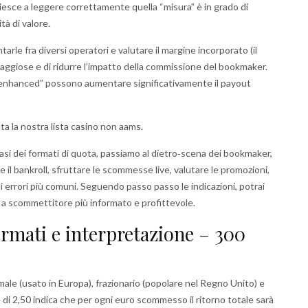
iesce a leggere correttamente quella “misura” è in grado di
à di valore.
e fra diversi operatori e valutare il margine incorporato (il
taggiose e di ridurre l’impatto della commissione del bookmaker.
e “enhanced” possono aumentare significativamente il payout
lta la nostra
lista casino non aams
.
 basi dei formati di quota, passiamo al dietro‑scena dei bookmaker,
il bankroll, sfruttare le scommesse live, valutare le promozioni,
 gli errori più comuni. Seguendo passo passo le indicazioni, potrai
 a scommettitore più informato e profittevole.
formati e interpretazione – 300
male (usato in Europa), frazionario (popolare nel Regno Unito) e
 di 2,50 indica che per ogni euro scommesso il ritorno totale sarà