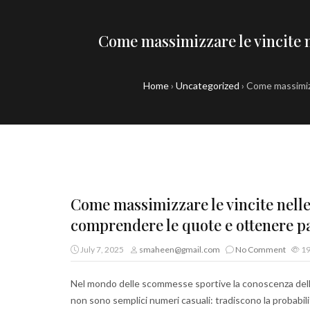
Come massimizzare le vincite n
Home
›
Uncategorized
›
Come massimizz
Come massimizzare le vincite nell
comprendere le quote e ottenere p
July 7, 2025
smaheen@gmail.com
No Comment
1
Nel mondo delle scommesse sportive la conoscenza delle 
non sono semplici numeri casuali: tradiscono la probabil