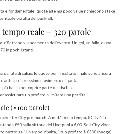
uota è fondamentale: quote alte ma poco value richiedono stake
ntuale più alta del bankroll.
 tempo reale – 320 parole
, riflettendo l’andamento dell’evento. Un gol, un fallo, o una
70 in pochi istanti.
na partita di calcio, le quote per il risultato finale sono ancora
e anticipa il prossimo movimento di quota.
iù bassa per coprire parte del rischio.
r assicurarti un profitto o limitare una perdita.
ale (≈ 100 parole)
anchester City pre‑match. A metà primo tempo, il City è in
ando €50 sulla vittoria del Liverpool a 6,00. Se il City vince,
 netto; se il Liverpool ribalta, il tuo profitto è €300 (hedge) –