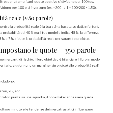
ltro: per gli americani, quote positive si dividono per 100 (es.
vidono per 100 e si invertono (es. –200 → 1 + 100/200 = 1,50).
lità reale (≈ 80 parole)
 mentre la probabilità reale è la tua stima basata su dati, infortuni,
probabilità del 40 % ma il tuo modello indica 48 %, la differenza
3 % e 7 %, riduce la probabilità reale per garantire profitto.
mpostano le quote – 350 parole
ercanti di rischio. Il loro obiettivo è bilanciare il libro in modo
 farlo, aggiungono un margine (vig o juice) alle probabilità reali,
includono:
atori, xG, ecc.
ntatori punta su una squadra, il bookmaker abbasserà quella
l’ultimo minuto e le tendenze dei mercati asiatici influenzano