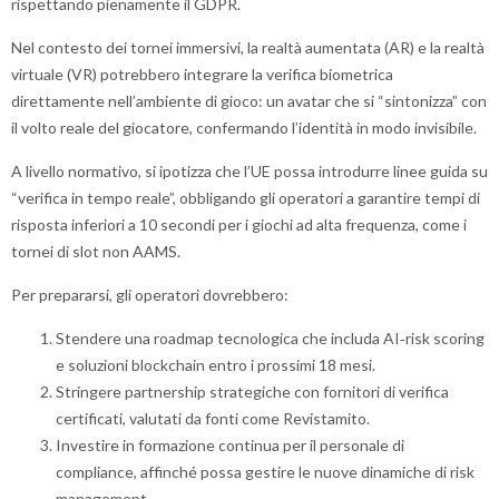
rispettando pienamente il GDPR.
Nel contesto dei tornei immersivi, la realtà aumentata (AR) e la realtà
virtuale (VR) potrebbero integrare la verifica biometrica
direttamente nell’ambiente di gioco: un avatar che si “sintonizza” con
il volto reale del giocatore, confermando l’identità in modo invisibile.
A livello normativo, si ipotizza che l’UE possa introdurre linee guida su
“verifica in tempo reale”, obbligando gli operatori a garantire tempi di
risposta inferiori a 10 secondi per i giochi ad alta frequenza, come i
tornei di slot non AAMS.
Per prepararsi, gli operatori dovrebbero:
Stendere una roadmap tecnologica che includa AI‑risk scoring
e soluzioni blockchain entro i prossimi 18 mesi.
Stringere partnership strategiche con fornitori di verifica
certificati, valutati da fonti come Revistamito.
Investire in formazione continua per il personale di
compliance, affinché possa gestire le nuove dinamiche di risk
management.