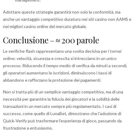
Adottare queste strategie garantirà non solo la conformità, ma
anche un vantaggio competitivo duraturo nei siti casino non AAMS e
nei migliori casino online del mercato globale.
Conclusione – ≈ 200 parole
Le verifiche flash rappresentano una svolta decisiva per i tornei
online: velocità, sicurezza e crescita si intrecciano in un unico
processo. Riducendo il tempo medio di verifica da minuti a secondi,
gli operatori aumentano le iscrizioni, diminuiscono i tassi di
abbandono e rafforzano la protezione dei pagamenti.
Non si tratta più di un semplice vantaggio competitivo, ma di una
necessità per garantire la fiducia dei giocatori e la solidità delle
transazioni in un mercato sempre più regolamentato. I casi di
successo, come quello di LunaBet, dimostrano che l’adozione di
Quick‑Verify può trasformare l’esperienza di gioco, passando da
frustrazione a entusiasmo.