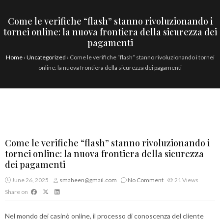
Come le verifiche “flash” stanno rivoluzionando i
tornei online: la nuova frontiera della sicurezza dei
pagamenti
Home
›
Uncategorized
›
Come le verifiche “flash” stanno rivoluzionando i tornei
online: la nuova frontiera della sicurezza dei pagamenti
Come le verifiche “flash” stanno rivoluzionando i
tornei online: la nuova frontiera della sicurezza
dei pagamenti
June 26, 2025
smaheen@gmail.com
No Comment
21
Views
Share on
Nel mondo dei casinò online, il processo di conoscenza del cliente