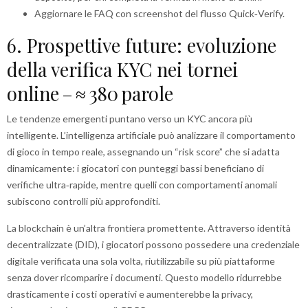
Aggiornare le FAQ con screenshot del flusso Quick‑Verify.
6. Prospettive future: evoluzione
della verifica KYC nei tornei
online – ≈ 380 parole
Le tendenze emergenti puntano verso un KYC ancora più
intelligente. L’intelligenza artificiale può analizzare il comportamento
di gioco in tempo reale, assegnando un “risk score” che si adatta
dinamicamente: i giocatori con punteggi bassi beneficiano di
verifiche ultra‑rapide, mentre quelli con comportamenti anomali
subiscono controlli più approfonditi.
La blockchain è un’altra frontiera promettente. Attraverso identità
decentralizzate (DID), i giocatori possono possedere una credenziale
digitale verificata una sola volta, riutilizzabile su più piattaforme
senza dover ricomparire i documenti. Questo modello ridurrebbe
drasticamente i costi operativi e aumenterebbe la privacy,