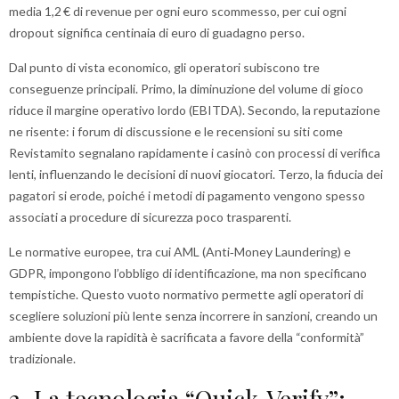
media 1,2 € di revenue per ogni euro scommesso, per cui ogni
dropout significa centinaia di euro di guadagno perso.
Dal punto di vista economico, gli operatori subiscono tre
conseguenze principali. Primo, la diminuzione del volume di gioco
riduce il margine operativo lordo (EBITDA). Secondo, la reputazione
ne risente: i forum di discussione e le recensioni su siti come
Revistamito segnalano rapidamente i casinò con processi di verifica
lenti, influenzando le decisioni di nuovi giocatori. Terzo, la fiducia dei
pagatori si erode, poiché i metodi di pagamento vengono spesso
associati a procedure di sicurezza poco trasparenti.
Le normative europee, tra cui AML (Anti‑Money Laundering) e
GDPR, impongono l’obbligo di identificazione, ma non specificano
tempistiche. Questo vuoto normativo permette agli operatori di
scegliere soluzioni più lente senza incorrere in sanzioni, creando un
ambiente dove la rapidità è sacrificata a favore della “conformità”
tradizionale.
2. La tecnologia “Quick‑Verify”: