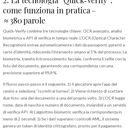
come funziona in pratica –
≈ 380 parole
Quick‑Verify combina tre tecnologie chiave: OCR avanzato, analisi
biometrica e API di verifica in tempo reale. L’OCR (Optical Character
Recognition) estrae automaticamente i dati da passaporti, patenti e
carte d’identità, riducendo l’intervento umano al 5 % del processo. La
biometria, tramite il riconoscimento facciale, confronta il selfie con la
foto del documento, garantendo una corrispondenza con una
precisione superiore al 99,8 %.
Il flusso passo‑passo è il seguente. 1) Il giocatore apre l’app del
casinò e seleziona “Iscriviti al torneo”. 2) Viene richiesto di scattare
due foto: una del documento e una del proprio volto. 3) L’OCR legge
nome, data di nascita e numero di documento, inviandoli a un servizio
di verifica API. 4) L’algoritmo biometric verifica la corrispondenza in
meno di 2 secondi. 5) Se i dati superano i controlli AML, il sistema
genera un token di identità crittografato, pronto per il pagamento.