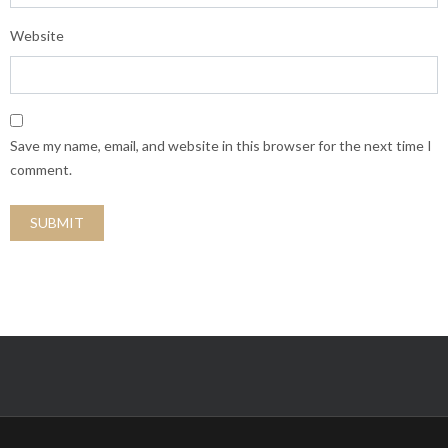
Website
Save my name, email, and website in this browser for the next time I
comment.