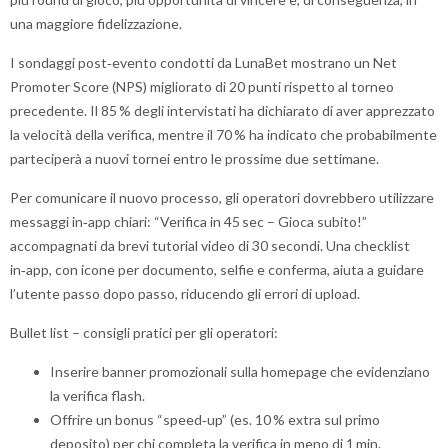
una maggiore fidelizzazione.
I sondaggi post‑evento condotti da LunaBet mostrano un Net
Promoter Score (NPS) migliorato di 20 punti rispetto al torneo
precedente. Il 85 % degli intervistati ha dichiarato di aver apprezzato
la velocità della verifica, mentre il 70 % ha indicato che probabilmente
parteciperà a nuovi tornei entro le prossime due settimane.
Per comunicare il nuovo processo, gli operatori dovrebbero utilizzare
messaggi in‑app chiari: “Verifica in 45 sec – Gioca subito!”
accompagnati da brevi tutorial video di 30 secondi. Una checklist
in‑app, con icone per documento, selfie e conferma, aiuta a guidare
l’utente passo dopo passo, riducendo gli errori di upload.
Bullet list – consigli pratici per gli operatori:
Inserire banner promozionali sulla homepage che evidenziano
la verifica flash.
Offrire un bonus “speed‑up” (es. 10 % extra sul primo
deposito) per chi completa la verifica in meno di 1 min.