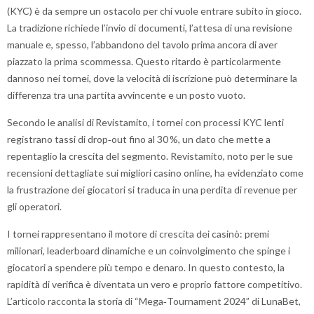
(KYC) è da sempre un ostacolo per chi vuole entrare subito in gioco.
La tradizione richiede l’invio di documenti, l’attesa di una revisione
manuale e, spesso, l’abbandono del tavolo prima ancora di aver
piazzato la prima scommessa. Questo ritardo è particolarmente
dannoso nei tornei, dove la velocità di iscrizione può determinare la
differenza tra una partita avvincente e un posto vuoto.
Secondo le analisi di
Revistamito
, i tornei con processi KYC lenti
registrano tassi di drop‑out fino al 30 %, un dato che mette a
repentaglio la crescita del segmento. Revistamito, noto per le sue
recensioni dettagliate sui migliori casino online, ha evidenziato come
la frustrazione dei giocatori si traduca in una perdita di revenue per
gli operatori.
I tornei rappresentano il motore di crescita dei casinò: premi
milionari, leaderboard dinamiche e un coinvolgimento che spinge i
giocatori a spendere più tempo e denaro. In questo contesto, la
rapidità di verifica è diventata un vero e proprio fattore competitivo.
L’articolo racconta la storia di “Mega‑Tournament 2024” di LunaBet,