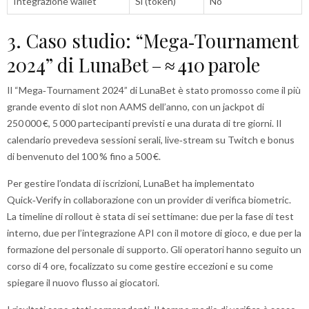
Integrazione wallet
Sì (token)
No
3. Caso studio: “Mega‑Tournament
2024” di LunaBet – ≈ 410 parole
Il “Mega‑Tournament 2024” di LunaBet è stato promosso come il più
grande evento di slot non AAMS dell’anno, con un jackpot di
250 000 €, 5 000 partecipanti previsti e una durata di tre giorni. Il
calendario prevedeva sessioni serali, live‑stream su Twitch e bonus
di benvenuto del 100 % fino a 500 €.
Per gestire l’ondata di iscrizioni, LunaBet ha implementato
Quick‑Verify in collaborazione con un provider di verifica biometric.
La timeline di rollout è stata di sei settimane: due per la fase di test
interno, due per l’integrazione API con il motore di gioco, e due per la
formazione del personale di supporto. Gli operatori hanno seguito un
corso di 4 ore, focalizzato su come gestire eccezioni e su come
spiegare il nuovo flusso ai giocatori.