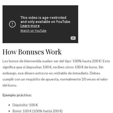
How Bonuses Work
Los bonos de bienvenida suelen ser del tipo ‘100% hasta 200 €’. Esto
significa que si depositas 100 €, recibes otros 100 € de bono. Sin
embargo, ese dinero extra no es retirable de inmediato. Debes
cumplir con un requisito de apuesta, normalmente 20 veces el valor
del bono.
Ejemplo práctico:
Depósito: 100 €
Bono: 100 € (100% hasta 200 €)