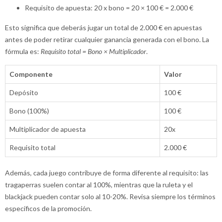
Requisito de apuesta: 20 x bono = 20 × 100 € = 2.000 €
Esto significa que deberás jugar un total de 2.000 € en apuestas
antes de poder retirar cualquier ganancia generada con el bono. La
fórmula es:
Requisito total = Bono × Multiplicador
.
Componente
Valor
Depósito
100 €
Bono (100%)
100 €
Multiplicador de apuesta
20x
Requisito total
2.000 €
Además, cada juego contribuye de forma diferente al requisito: las
tragaperras suelen contar al 100%, mientras que la ruleta y el
blackjack pueden contar solo al 10-20%. Revisa siempre los términos
específicos de la promoción.