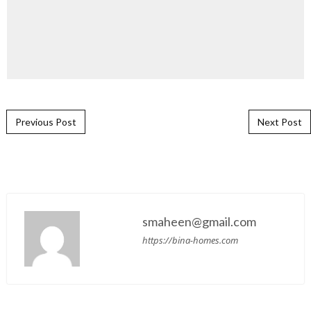
Post navigation
Previous Post
Next Post
smaheen@gmail.com
https://bina-homes.com