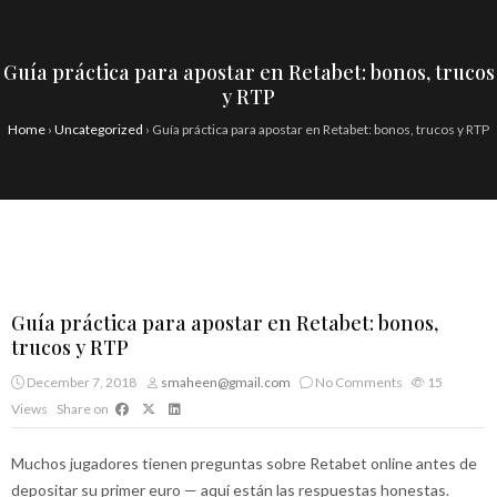
Guía práctica para apostar en Retabet: bonos, trucos
y RTP
Home
›
Uncategorized
›
Guía práctica para apostar en Retabet: bonos, trucos y RTP
Guía práctica para apostar en Retabet: bonos,
trucos y RTP
December 7, 2018
smaheen@gmail.com
No Comments
15
Views
Share on
Muchos jugadores tienen preguntas sobre
Retabet online
antes de
depositar su primer euro — aquí están las respuestas honestas.