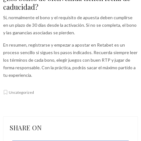
caducidad?
Sí, normalmente el bono y el requisito de apuesta deben cumplirse
en un plazo de 30 días desde la activación. Si no se completa, el bono
y las ganancias asociadas se pierden.
En resumen, registrarse y empezar a apostar en Retabet es un
proceso sencillo si sigues los pasos indicados. Recuerda siempre leer
los términos de cada bono, elegir juegos con buen RTP y jugar de
forma responsable. Con la práctica, podrás sacar el máximo partido a
tu experiencia.
Uncategorized
SHARE ON