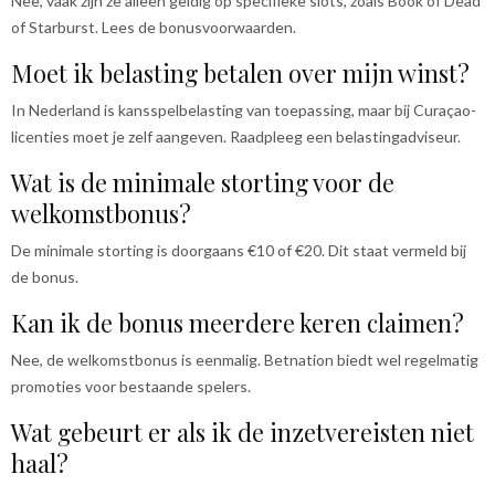
Nee, vaak zijn ze alleen geldig op specifieke slots, zoals Book of Dead
of Starburst. Lees de bonusvoorwaarden.
Moet ik belasting betalen over mijn winst?
In Nederland is kansspelbelasting van toepassing, maar bij Curaçao-
licenties moet je zelf aangeven. Raadpleeg een belastingadviseur.
Wat is de minimale storting voor de
welkomstbonus?
De minimale storting is doorgaans €10 of €20. Dit staat vermeld bij
de bonus.
Kan ik de bonus meerdere keren claimen?
Nee, de welkomstbonus is eenmalig. Betnation biedt wel regelmatig
promoties voor bestaande spelers.
Wat gebeurt er als ik de inzetvereisten niet
haal?