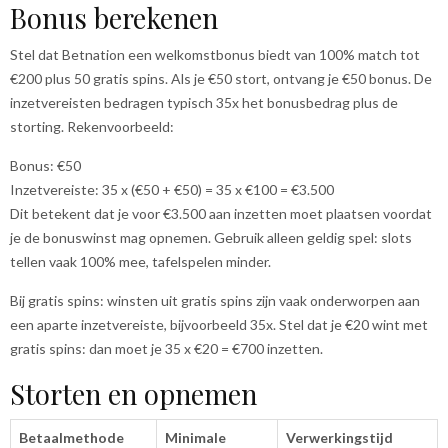
Bonus berekenen
Stel dat Betnation een welkomstbonus biedt van 100% match tot
€200 plus 50 gratis spins. Als je €50 stort, ontvang je €50 bonus. De
inzetvereisten bedragen typisch 35x het bonusbedrag plus de
storting. Rekenvoorbeeld:
Bonus: €50
Inzetvereiste: 35 x (€50 + €50) = 35 x €100 = €3.500
Dit betekent dat je voor €3.500 aan inzetten moet plaatsen voordat
je de bonuswinst mag opnemen. Gebruik alleen geldig spel: slots
tellen vaak 100% mee, tafelspelen minder.
Bij gratis spins: winsten uit gratis spins zijn vaak onderworpen aan
een aparte inzetvereiste, bijvoorbeeld 35x. Stel dat je €20 wint met
gratis spins: dan moet je 35 x €20 = €700 inzetten.
Storten en opnemen
Betaalmethode
Minimale
Verwerkingstijd