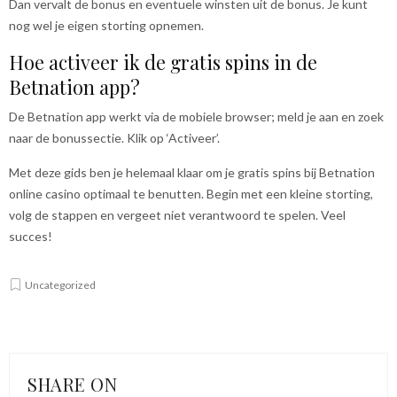
Dan vervalt de bonus en eventuele winsten uit de bonus. Je kunt
nog wel je eigen storting opnemen.
Hoe activeer ik de gratis spins in de
Betnation app?
De Betnation app werkt via de mobiele browser; meld je aan en zoek
naar de bonussectie. Klik op ‘Activeer’.
Met deze gids ben je helemaal klaar om je gratis spins bij Betnation
online casino optimaal te benutten. Begin met een kleine storting,
volg de stappen en vergeet niet verantwoord te spelen. Veel
succes!
Uncategorized
SHARE ON