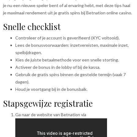
je nu een nieuwe speler bent of al ervaring hebt, met deze tips haal
je maximaal rendement uit je gratis spins bij Betnation online casino.
Snelle checklist
Controleer of je account is geverifieerd (KYC voltooid).
Lees de bonusvoorwaarden: inzetvereisten, maximale inzet,
spelbijdragen.
Kies de juiste betaalmethode voor een snelle storting.
Activeer de bonus in de lobby of bij de kassa.
Gebruik de gratis spins binnen de gestelde termijn (vaak 7
dagen).
Houd je voortgang bij in de bonusbalk.
Stapsgewijze registratie
Ga naar de website van Betnation via