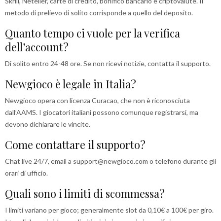
Skrill, Neteller, carte di credito, bonifico bancario e criptovalute. Il
metodo di prelievo di solito corrisponde a quello del deposito.
Quanto tempo ci vuole per la verifica
dell’account?
Di solito entro 24-48 ore. Se non ricevi notizie, contatta il supporto.
Newgioco è legale in Italia?
Newgioco opera con licenza Curacao, che non è riconosciuta
dall’AAMS. I giocatori italiani possono comunque registrarsi, ma
devono dichiarare le vincite.
Come contattare il supporto?
Chat live 24/7, email a support@newgioco.com o telefono durante gli
orari di ufficio.
Quali sono i limiti di scommessa?
I limiti variano per gioco; generalmente slot da 0,10€ a 100€ per giro.