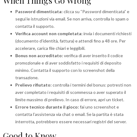
When Things Go Wrong
Password dimenticata:
clicca su “Password dimenticata” e
segui le istruzioni via email. Se non arriva, controlla lo spam o
contatta il supporto.
Verifica account non completata:
invia i documenti richiesti
(documento d’identità, fattura) e attendi fino a 48 ore. Per
accelerare, carica file chiari e leggibili.
Bonus non accreditato:
verifica di aver inserito il codice
promozionale e di aver soddisfatto i requisiti di deposito
minimo. Contatta il supporto con lo screenshot della
transazione.
Prelievo rifiutato:
controlla i termini del bonus: potresti non
aver completato i requisiti di scommessa o aver superato il
limite massimo di prelievo. In caso di errore, apri un ticket.
Errore tecnico durante il gioco:
fai uno screenshot e
contatta l’assistenza via chat o email. Se la partita è stata
interrotta, potrebbero essere necessari registri del server.
Good to Know