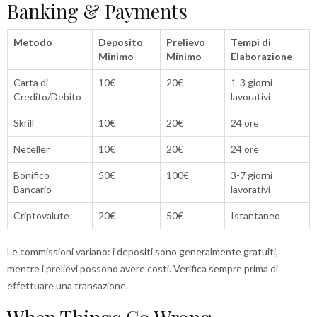
Banking & Payments
Metodo
Deposito
Prelievo
Tempi di
Minimo
Minimo
Elaborazione
Carta di
10€
20€
1-3 giorni
Credito/Debito
lavorativi
Skrill
10€
20€
24 ore
Neteller
10€
20€
24 ore
Bonifico
50€
100€
3-7 giorni
Bancario
lavorativi
Criptovalute
20€
50€
Istantaneo
Le commissioni variano: i depositi sono generalmente gratuiti,
mentre i prelievi possono avere costi. Verifica sempre prima di
effettuare una transazione.