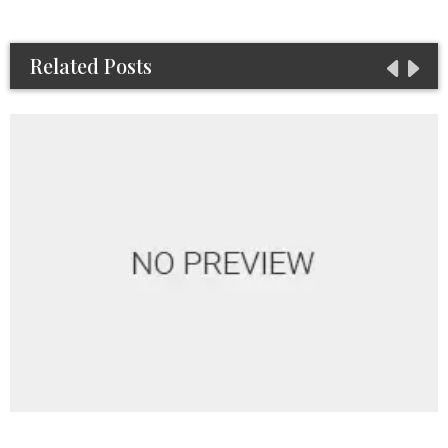
Related Posts