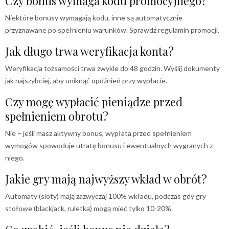
Czy bonus wymaga kodu promocyjnego?
Niektóre bonusy wymagają kodu, inne są automatycznie
przyznawane po spełnieniu warunków. Sprawdź regulamin promocji.
Jak długo trwa weryfikacja konta?
Weryfikacja tożsamości trwa zwykle do 48 godzin. Wyślij dokumenty
jak najszybciej, aby uniknąć opóźnień przy wypłacie.
Czy mogę wypłacić pieniądze przed
spełnieniem obrotu?
Nie – jeśli masz aktywny bonus, wypłata przed spełnieniem
wymogów spowoduje utratę bonusu i ewentualnych wygranych z
niego.
Jakie gry mają najwyższy wkład w obrót?
Automaty (sloty) mają zazwyczaj 100% wkładu, podczas gdy gry
stołowe (blackjack, ruletka) mogą mieć tylko 10-20%.