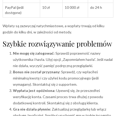
PayPal (jeśli
10 zł
10 000 zł
do 24 h
dostępne)
Wpłaty są zazwyczaj natychmiastowe, a wypłaty trwają od kilku
godzin do kilku dni, w zależności od metody.
Szybkie rozwiązywanie problemów
Nie mogę się zalogować:
Sprawdź poprawność nazwy
użytkownika i hasła. Użyj opcji „Zapomniałem hasła”. Jeśli nadal
nie działa, wyczyść pamięć podręczną przeglądarki.
Bonus nie został przyznany:
Sprawdź, czy wpłaciłeś
minimalną kwotę i czy użyłeś kodu promocyjnego (jeśli
wymagany). Skontaktuj się z supportem.
Wypłata jest opóźniona:
Upewnij się, że przeszedłeś
weryfikację konta. Czasami proces trwa dłużej z powodu
dodatkowej kontroli. Skontaktuj się z obsługą klienta.
Gra nie działa płynnie:
Zaktualizuj przeglądarkę lub włącz
obsługę JavaScript. Spróbuj uruchomić grę w trybie incognito.