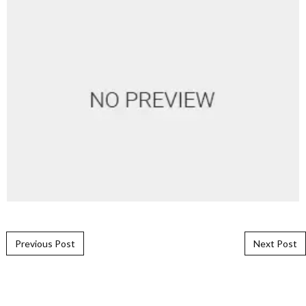
Post navigation
Previous Post
Next Post