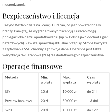
niespodzianek.
Bezpieczeństwo i licencja
Kasyno Betfan działa na licencji Curacao, co jest powszechne w
branży. Pamiętaj, że wygrane z kasyn z licencją Curacao mogą
podlegać lokalnemu opodatkowaniu (np. w Polsce jako dochód z gier
hazardowych). Zawsze sprawdzaj aktualne przepisy. Strona korzysta
z szyfrowania SSL, chroniącego twoje dane. Dostępna jest także
weryfikacja dwuetapowa (2FA) dla dodatkowego bezpieczeństwa.
Operacje finansowe
Metoda
Min.
Max.
Czas
wpłata
wypłata
wypłaty
Blik
10 zł
10 000 zł
do 24 h
Przelew bankowy
20 zł
50 000 zł
1-3 dni
Skrill
20 zł
15 000 zł
do 12 h