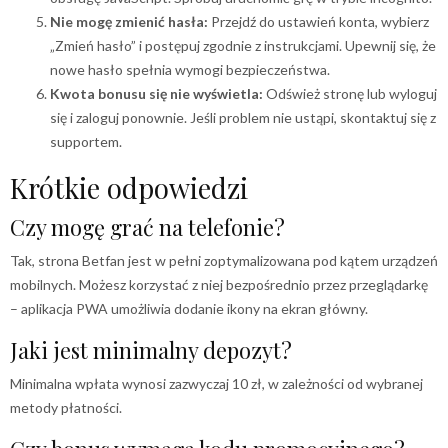
Nie mogę zmienić hasła:
Przejdź do ustawień konta, wybierz
„Zmień hasło” i postępuj zgodnie z instrukcjami. Upewnij się, że
nowe hasło spełnia wymogi bezpieczeństwa.
Kwota bonusu się nie wyświetla:
Odśwież stronę lub wyloguj
się i zaloguj ponownie. Jeśli problem nie ustąpi, skontaktuj się z
supportem.
Krótkie odpowiedzi
Czy mogę grać na telefonie?
Tak, strona Betfan jest w pełni zoptymalizowana pod kątem urządzeń
mobilnych. Możesz korzystać z niej bezpośrednio przez przeglądarkę
– aplikacja PWA umożliwia dodanie ikony na ekran główny.
Jaki jest minimalny depozyt?
Minimalna wpłata wynosi zazwyczaj 10 zł, w zależności od wybranej
metody płatności.