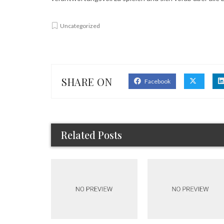
Uncategorized
SHARE ON
Facebook
Related Posts