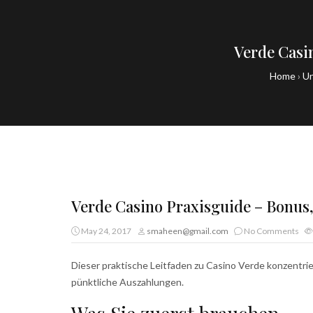
Verde Casi
Home
›
Un
Verde Casino Praxisguide – Bonus
May 24, 2017
smaheen@gmail.com
No Comments
Dieser praktische Leitfaden zu
Casino Verde
konzentrier
pünktliche Auszahlungen.