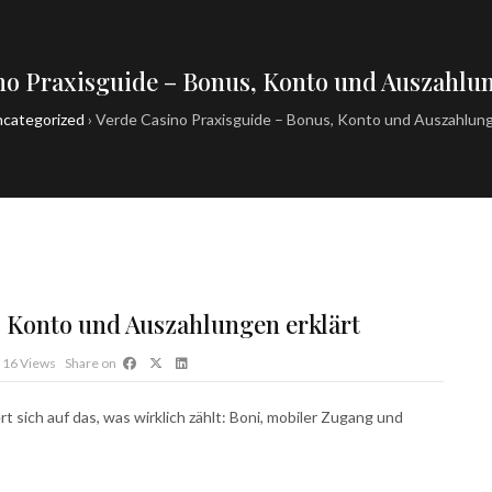
no Praxisguide – Bonus, Konto und Auszahlun
categorized
›
Verde Casino Praxisguide – Bonus, Konto und Auszahlung
, Konto und Auszahlungen erklärt
16
Views
Share on
t sich auf das, was wirklich zählt: Boni, mobiler Zugang und