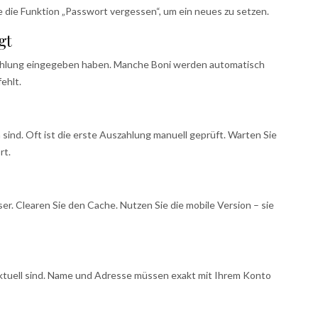
e die Funktion „Passwort vergessen“, um ein neues zu setzen.
gt
inzahlung eingegeben haben. Manche Boni werden automatisch
ehlt.
n sind. Oft ist die erste Auszahlung manuell geprüft. Warten Sie
rt.
er. Clearen Sie den Cache. Nutzen Sie die mobile Version – sie
 aktuell sind. Name und Adresse müssen exakt mit Ihrem Konto