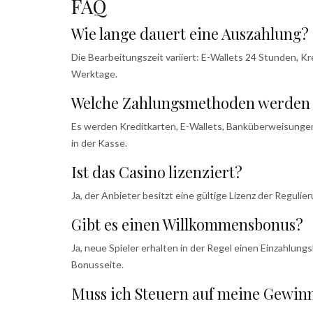
FAQ
Wie lange dauert eine Auszahlung?
Die Bearbeitungszeit variiert: E-Wallets 24 Stunden, 
Werktage.
Welche Zahlungsmethoden werden 
Es werden Kreditkarten, E-Wallets, Banküberweisungen
in der Kasse.
Ist das Casino lizenziert?
Ja, der Anbieter besitzt eine gültige Lizenz der Regul
Gibt es einen Willkommensbonus?
Ja, neue Spieler erhalten in der Regel einen Einzahlun
Bonusseite.
Muss ich Steuern auf meine Gewin