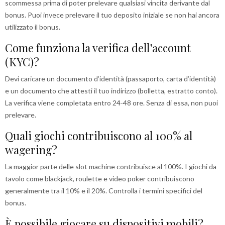
scommessa prima di poter prelevare qualsiasi vincita derivante dal
bonus. Puoi invece prelevare il tuo deposito iniziale se non hai ancora
utilizzato il bonus.
Come funziona la verifica dell’account
(KYC)?
Devi caricare un documento d’identità (passaporto, carta d’identità)
e un documento che attesti il tuo indirizzo (bolletta, estratto conto).
La verifica viene completata entro 24-48 ore. Senza di essa, non puoi
prelevare.
Quali giochi contribuiscono al 100% al
wagering?
La maggior parte delle slot machine contribuisce al 100%. I giochi da
tavolo come blackjack, roulette e video poker contribuiscono
generalmente tra il 10% e il 20%. Controlla i termini specifici del
bonus.
È possibile giocare su dispositivi mobili?