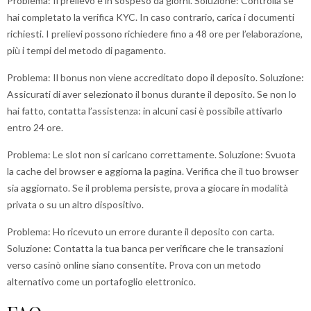
Problema: Il prelievo è in sospeso da giorni. Soluzione: Controlla se
hai completato la verifica KYC. In caso contrario, carica i documenti
richiesti. I prelievi possono richiedere fino a 48 ore per l’elaborazione,
più i tempi del metodo di pagamento.
Problema: Il bonus non viene accreditato dopo il deposito. Soluzione:
Assicurati di aver selezionato il bonus durante il deposito. Se non lo
hai fatto, contatta l’assistenza: in alcuni casi è possibile attivarlo
entro 24 ore.
Problema: Le slot non si caricano correttamente. Soluzione: Svuota
la cache del browser e aggiorna la pagina. Verifica che il tuo browser
sia aggiornato. Se il problema persiste, prova a giocare in modalità
privata o su un altro dispositivo.
Problema: Ho ricevuto un errore durante il deposito con carta.
Soluzione: Contatta la tua banca per verificare che le transazioni
verso casinò online siano consentite. Prova con un metodo
alternativo come un portafoglio elettronico.