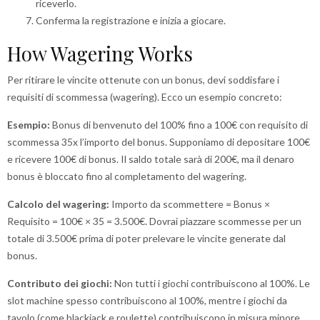
riceverlo.
Conferma la registrazione e inizia a giocare.
How Wagering Works
Per ritirare le vincite ottenute con un bonus, devi soddisfare i
requisiti di scommessa (wagering). Ecco un esempio concreto:
Esempio:
Bonus di benvenuto del 100% fino a 100€ con requisito di
scommessa 35x l’importo del bonus. Supponiamo di depositare 100€
e ricevere 100€ di bonus. Il saldo totale sarà di 200€, ma il denaro
bonus è bloccato fino al completamento del wagering.
Calcolo del wagering:
Importo da scommettere = Bonus ×
Requisito = 100€ × 35 = 3.500€. Dovrai piazzare scommesse per un
totale di 3.500€ prima di poter prelevare le vincite generate dal
bonus.
Contributo dei giochi:
Non tutti i giochi contribuiscono al 100%. Le
slot machine spesso contribuiscono al 100%, mentre i giochi da
tavolo (come blackjack e roulette) contribuiscono in misura minore