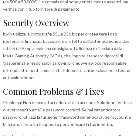
(da 50€ a 50.000€). Le commissioni sono generalmente assenti, ma
verifica con il tuo fornitore di pagamento.
Security Overview
bwin utilizza la crittografia SSL a 256 bit per proteggere i dati
personali e finanziari. L’account è protetto dall’autenticazione a due
fattori (2FA) opzionale ma consigliata. La licenza è rilasciata dalla
Malta Gaming Authority (MGA), che impone standard rigorosi di
trasparenza e responsabilità. bwin promuove il gioco responsabile
offrendo strumenti come limiti di deposito, autoesclusione e test di
autovalutazione.
Common Problems & Fixes
Problema: Non riesco ad accedere al mio account. Soluzione: Verifica
di aver inserito email e password corretti. Se hai dimenticato la
password, utilizza la funzione “Password dimenticata”. Se l’account è
bloccato, contatta il supporto per verificare la tua identità.