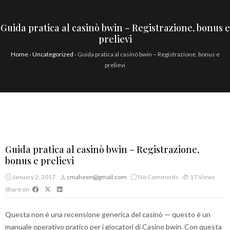
Guida pratica al casinò bwin – Registrazione, bonus e
prelievi
Home
›
Uncategorized
›
Guida pratica al casinò bwin – Registrazione, bonus e
prelievi
Guida pratica al casinò bwin – Registrazione,
bonus e prelievi
January 2, 2017
smaheen@gmail.com
No Comments
17
Views
Share on
Questa non è una recensione generica del casinò — questo è un
manuale operativo pratico per i giocatori di
Casino bwin
. Con questa