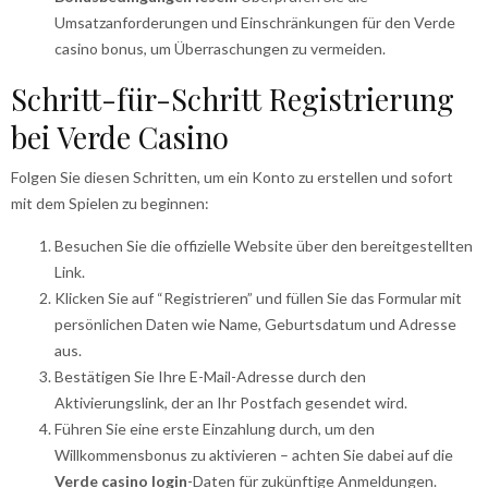
Umsatzanforderungen und Einschränkungen für den Verde
casino bonus, um Überraschungen zu vermeiden.
Schritt-für-Schritt Registrierung
bei Verde Casino
Folgen Sie diesen Schritten, um ein Konto zu erstellen und sofort
mit dem Spielen zu beginnen:
Besuchen Sie die offizielle Website über den bereitgestellten
Link.
Klicken Sie auf “Registrieren” und füllen Sie das Formular mit
persönlichen Daten wie Name, Geburtsdatum und Adresse
aus.
Bestätigen Sie Ihre E-Mail-Adresse durch den
Aktivierungslink, der an Ihr Postfach gesendet wird.
Führen Sie eine erste Einzahlung durch, um den
Willkommensbonus zu aktivieren – achten Sie dabei auf die
Verde casino login
-Daten für zukünftige Anmeldungen.