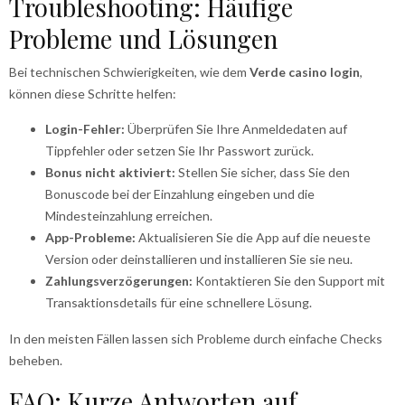
Troubleshooting: Häufige
Probleme und Lösungen
Bei technischen Schwierigkeiten, wie dem
Verde casino login
,
können diese Schritte helfen:
Login-Fehler:
Überprüfen Sie Ihre Anmeldedaten auf
Tippfehler oder setzen Sie Ihr Passwort zurück.
Bonus nicht aktiviert:
Stellen Sie sicher, dass Sie den
Bonuscode bei der Einzahlung eingeben und die
Mindesteinzahlung erreichen.
App-Probleme:
Aktualisieren Sie die App auf die neueste
Version oder deinstallieren und installieren Sie sie neu.
Zahlungsverzögerungen:
Kontaktieren Sie den Support mit
Transaktionsdetails für eine schnellere Lösung.
In den meisten Fällen lassen sich Probleme durch einfache Checks
beheben.
FAQ: Kurze Antworten auf