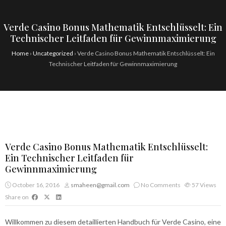
Verde Casino Bonus Mathematik Entschlüsselt: Ein
Technischer Leitfaden für Gewinnmaximierung
Home
›
Uncategorized
›
Verde Casino Bonus Mathematik Entschlüsselt: Ein
Technischer Leitfaden für Gewinnmaximierung
Verde Casino Bonus Mathematik Entschlüsselt:
Ein Technischer Leitfaden für
Gewinnmaximierung
October 16, 2016
smaheen@gmail.com
No Comments
57
Views
Share on
Willkommen zu diesem detaillierten Handbuch für
Verde Casino
, eine