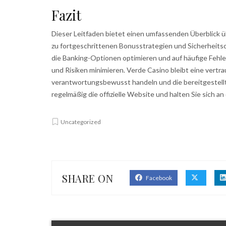
Fazit
Dieser Leitfaden bietet einen umfassenden Überblick ü
zu fortgeschrittenen Bonusstrategien und Sicherheit
die Banking-Optionen optimieren und auf häufige Fehler
und Risiken minimieren. Verde Casino bleibt eine vertr
verantwortungsbewusst handeln und die bereitgestell
regelmäßig die offizielle Website und halten Sie sich an 
Uncategorized
SHARE ON
Facebook