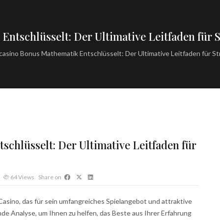
ntschlüsselt: Der Ultimative Leitfaden für 
asino Bonus Mathematik Entschlüsselt: Der Ultimative Leitfaden für S
chlüsselt: Der Ultimative Leitfaden für
64
Views
Share on
asino, das für sein umfangreiches Spielangebot und attraktive
nde Analyse, um Ihnen zu helfen, das Beste aus Ihrer Erfahrung