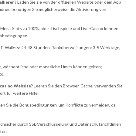
llieren?
Laden Sie sie von der offiziellen Website oder dem App
droid benötigen Sie möglicherweise die Aktivierung von
Meist Slots zu 100%, aber Tischspiele und Live-Casino können
nusbedingungen.
E-Wallets: 24-48 Stunden, Banküberweisungen: 3-5 Werktage,
he, wöchentliche oder monatliche Limits können gelten;
to.
ecasino Website?
Leeren Sie den Browser-Cache, verwenden Sie
t für weitere Hilfe.
sen Sie die Bonusbedingungen, um Konflikte zu vermeiden, da
hsicher durch SSL-Verschlüsselung und Datenschutzrichtlinien
ten.