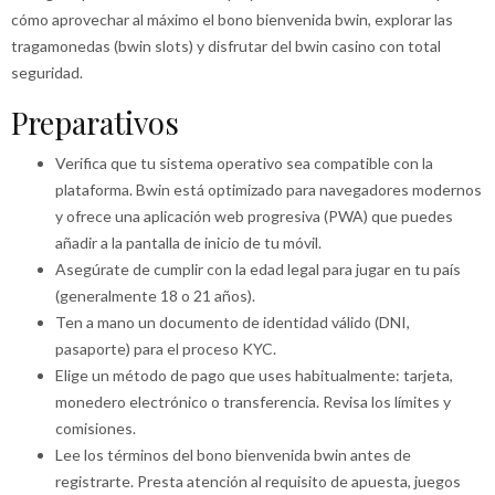
cómo aprovechar al máximo el bono bienvenida bwin, explorar las
tragamonedas (bwin slots) y disfrutar del bwin casino con total
seguridad.
Preparativos
Verifica que tu sistema operativo sea compatible con la
plataforma. Bwin está optimizado para navegadores modernos
y ofrece una aplicación web progresiva (PWA) que puedes
añadir a la pantalla de inicio de tu móvil.
Asegúrate de cumplir con la edad legal para jugar en tu país
(generalmente 18 o 21 años).
Ten a mano un documento de identidad válido (DNI,
pasaporte) para el proceso KYC.
Elige un método de pago que uses habitualmente: tarjeta,
monedero electrónico o transferencia. Revisa los límites y
comisiones.
Lee los términos del bono bienvenida bwin antes de
registrarte. Presta atención al requisito de apuesta, juegos