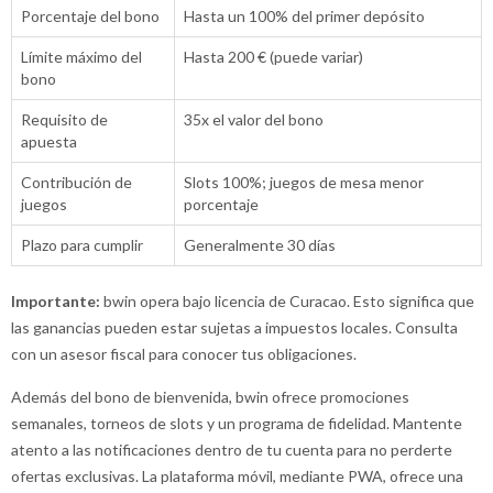
Porcentaje del bono
Hasta un 100% del primer depósito
Límite máximo del
Hasta 200 € (puede variar)
bono
Requisito de
35x el valor del bono
apuesta
Contribución de
Slots 100%; juegos de mesa menor
juegos
porcentaje
Plazo para cumplir
Generalmente 30 días
Importante:
bwin opera bajo licencia de Curacao. Esto significa que
las ganancias pueden estar sujetas a impuestos locales. Consulta
con un asesor fiscal para conocer tus obligaciones.
Además del bono de bienvenida, bwin ofrece promociones
semanales, torneos de slots y un programa de fidelidad. Mantente
atento a las notificaciones dentro de tu cuenta para no perderte
ofertas exclusivas. La plataforma móvil, mediante PWA, ofrece una