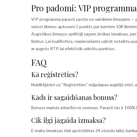
Pro padomi: VIP programma
VIP programma parasti sastāv no vairākiem līmeņiem — pi
veicot likmes: aptuveni 1 punkts par katriem 10€ likmē
Augstākos līmeņos spēlētāji saņem ātrākas izmaksas, per
limitus. Lai kvalificētos, nepieciešams uzkrāt noteiktu p
ar augstu RTP, lai efektīvāk uzkrātu punktus.
FAQ
Kā reģistrēties?
Noklikšķiniet uz “Reģistrēties” mājaslapas augšējā stūrī, a
Kāds ir sagaidīšanas bonuss?
Bonuss mainās atkarībā no sezonas. Parasti tas ir 100% l
Cik ilgi jāgaida izmaksa?
E-maku izmaksas tiek apstrādātas 24 stundu laikā, banka