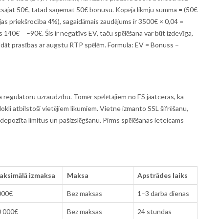
aksājat 50€, tātad saņemat 50€ bonusu. Kopējā likmju summa = (50€
as priekšrocība 4%), sagaidāmais zaudējums ir 3500€ × 0,04 =
40€ = –90€. Šis ir negatīvs EV, taču spēlēšana var būt izdevīga,
pildāt prasības ar augstu RTP spēlēm. Formula: EV = Bonuss –
 regulatoru uzraudzību. Tomēr spēlētājiem no ES jāatceras, ka
dokli atbilstoši vietējiem likumiem. Vietne izmanto SSL šifrēšanu,
 depozīta limitus un pašizslēgšanu. Pirms spēlēšanas ieteicams
aksimālā izmaksa
Maksa
Apstrādes laiks
000€
Bez maksas
1–3 darba dienas
0 000€
Bez maksas
24 stundas