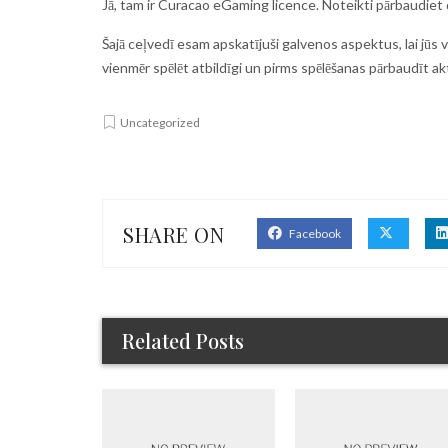
Jā, tam ir Curacao eGaming licence. Noteikti pārbaudiet d
Šajā ceļvedī esam apskatījuši galvenos aspektus, lai jūs 
vienmēr spēlēt atbildīgi un pirms spēlēšanas pārbaudīt a
Uncategorized
SHARE ON
Facebook
Related Posts