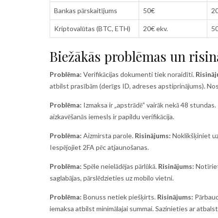
Bankas pārskaitījums
50€
2
Kriptovalūtas (BTC, ETH)
20€ ekv.
50
Biežākās problēmas un risi
Problēma:
Verifikācijas dokumenti tiek noraidīti.
Risinā
atbilst prasībām (derīgs ID, adreses apstiprinājums). Nos
Problēma:
Izmaksa ir „apstrādē” vairāk nekā 48 stundas.
aizkavēšanās iemesls ir papildu verifikācija.
Problēma:
Aizmirsta parole.
Risinājums:
Noklikšķiniet uz
Iespējojiet 2FA pēc atjaunošanas.
Problēma:
Spēle neielādējas pārlūkā.
Risinājums:
Notīriet
saglabājas, pārslēdzieties uz mobilo vietni.
Problēma:
Bonuss netiek piešķirts.
Risinājums:
Pārbaudi
iemaksa atbilst minimālajai summai. Sazinieties ar atbalst