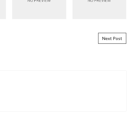
Next Post