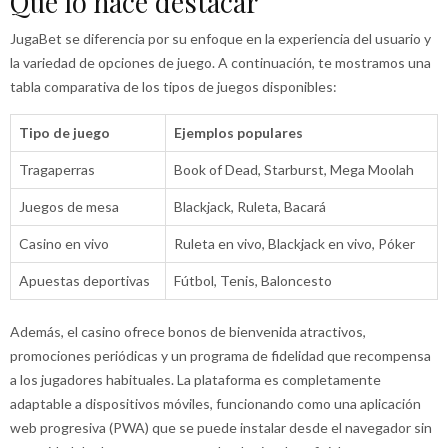
Qué lo hace destacar
JugaBet se diferencia por su enfoque en la experiencia del usuario y
la variedad de opciones de juego. A continuación, te mostramos una
tabla comparativa de los tipos de juegos disponibles:
Tipo de juego
Ejemplos populares
Tragaperras
Book of Dead, Starburst, Mega Moolah
Juegos de mesa
Blackjack, Ruleta, Bacará
Casino en vivo
Ruleta en vivo, Blackjack en vivo, Póker
Apuestas deportivas
Fútbol, Tenis, Baloncesto
Además, el casino ofrece bonos de bienvenida atractivos,
promociones periódicas y un programa de fidelidad que recompensa
a los jugadores habituales. La plataforma es completamente
adaptable a dispositivos móviles, funcionando como una aplicación
web progresiva (PWA) que se puede instalar desde el navegador sin