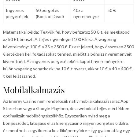
Ingyenes
50 pörgetés
40x a
50 €
pörgetések
(Book of Dead)
nyereményre
Matematikai példa: Tegyük fel, hogy befizetsz 50 €-t, és megkapod
az 50 € bónuszt. A teljes egyenleged 100 € lesz. A wagering
követelmény: 100 € × 35 = 3500 €. Ez azt jelenti, hogy összesen 3500
€ értékben kell fogadásokat tenned, mielőtt a bónusz nyereményeit
kivehetnéd. Az ingyenes pörgetésekért kapott nyereményekre
külön wagering vonatkozik: ha 10 €-t nyersz, akkor 10 € × 40 = 400 €-
t kell lejátszanod.
Mobilalkalmazás
Az Energy Casino nem rendelkezik natív mobilalkalmazással az App
Store-ban vagy a Google Play-ben, de a weboldal teljes mértékben
optimalizált mobilböngészőkhöz. Egyszerűen nyisd meg a
böngésződet, látogass el az
Energycasino ingyen porgetes
oldalra,
és menthetsz egy ikont a kezdőképernyődre – így gyakorlatilag egy