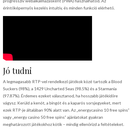
progresszív webalkalmazásként (PWA) használhatod. Az
érintőképernyős kezelés intuitív, és minden funkció elérhető.
Jó tudni
A legmagasabb RTP-vel rendelkező játékok közé tartozik a Blood
Suckers (98%), a 1429 Uncharted Seas (98.5%) és a Starmania
(97.87%). Érdemes ezeket választanod, ha hosszabb játékidőre
vágysz. Kerüld a kenót, a bingót és a kaparós sorsjegyeket, mert
ezek RTP-je általában 90% alatt van. Az „energycasino 10 free spins”
vagy „energy casino 50 free spins” ajánlatokat gyakran
meghatározott játékokhoz kötik – mindig ellenőrizd a feltételeket.