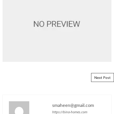
Post navigation
Next Post
smaheen@gmail.com
https://bina-homes.com